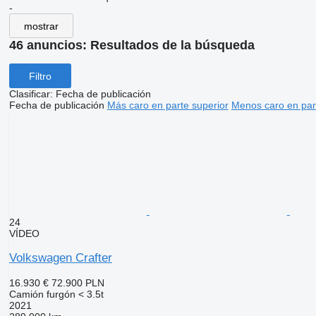
-
mostrar
46 anuncios:
Resultados de la búsqueda
Filtro
Clasificar
:
Fecha de publicación
Fecha de publicación
Más caro en parte superior
Menos caro en par
24
VÍDEO
Volkswagen Crafter
16.930 €
72.900 PLN
Camión furgón < 3.5t
2021