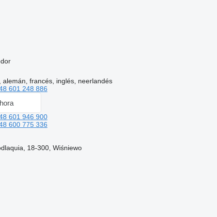
edor
, alemán, francés, inglés, neerlandés
48 601 248 886
hora
48 601 946 900
48 600 775 336
odlaquia, 18-300, Wiśniewo