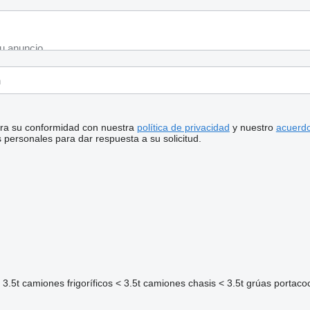
stra su conformidad con nuestra
política de privacidad
y nuestro
acuerdo
personales para dar respuesta a su solicitud.
 3.5t
camiones frigoríficos < 3.5t
camiones chasis < 3.5t
grúas portacoc