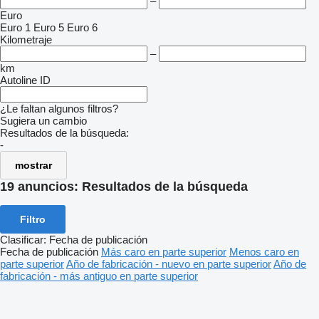
–
Euro
Euro 1
Euro 5
Euro 6
Kilometraje
–
km
Autoline ID
¿Le faltan algunos filtros?
Sugiera un cambio
Resultados de la búsqueda:
-
mostrar
19 anuncios:
Resultados de la búsqueda
Filtro
Clasificar
:
Fecha de publicación
Fecha de publicación
Más caro en parte superior
Menos caro en
parte superior
Año de fabricación - nuevo en parte superior
Año de
fabricación - más antiguo en parte superior