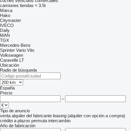
coches
vehículos comerciales
camiones tiendas < 3.5t
Marca
Hako
Citymaster
IVECO
Daily
MAN
TGX
Mercedes-Benz
Sprinter
Vario
Vito
Volkswagen
Caravelle
LT
Ubicación
Radio de búsqueda
España
Precio
–
Tipo de anuncio
venta
alquiler
del fabricante
leasing (alquiler con opción a compra)
crédito
a plazos
permuta
intercambio
Año de fabricación