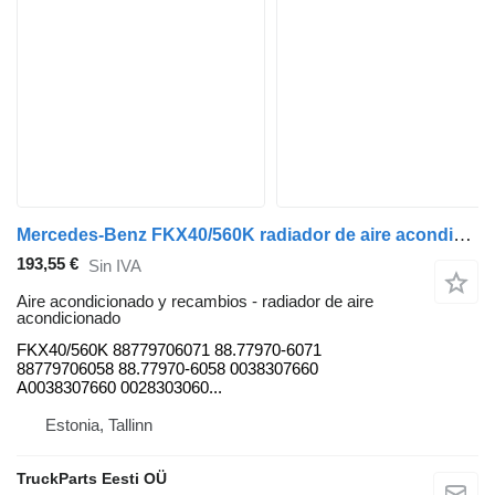
Mercedes-Benz FKX40/560K radiador de aire acondicionado para Mercedes-Benz CITARO (01.98-) autobús
193,55 €
Sin IVA
Aire acondicionado y recambios - radiador de aire
acondicionado
FKX40/560K 88779706071 88.77970-6071
88779706058 88.77970-6058 0038307660
A0038307660 0028303060...
Estonia, Tallinn
TruckParts Eesti OÜ