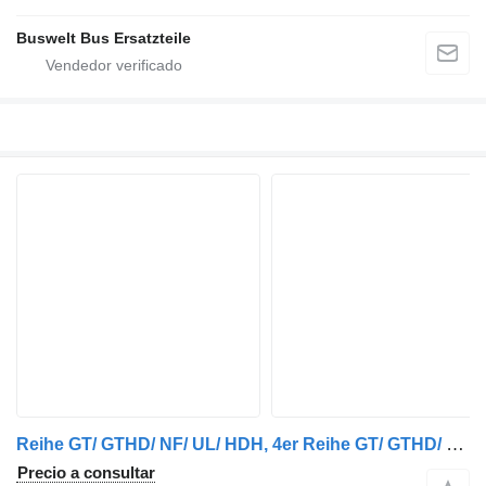
Buswelt Bus Ersatzteile
Reihe GT/ GTHD/ NF/ UL/ HDH, 4er Reihe GT/ GTHD/ NF/ UL/ HDH, 5e aire acondicionado para Mercedes-Benz Citaro und Conecto, Setra autobús
Precio a consultar