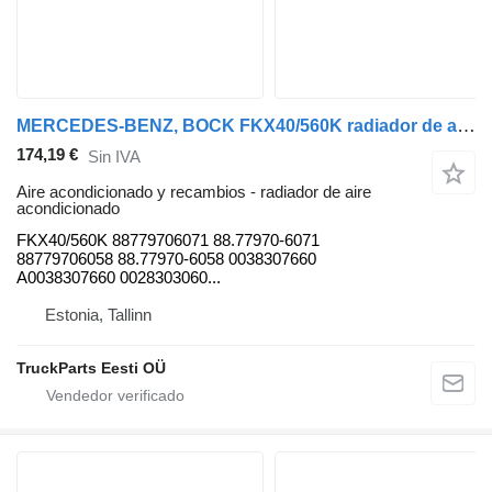
MERCEDES-BENZ, BOCK FKX40/560K radiador de aire acondicionado para Mercedes-Benz CITARO (01.98-) autobús
174,19 €
Sin IVA
Aire acondicionado y recambios - radiador de aire
acondicionado
FKX40/560K 88779706071 88.77970-6071
88779706058 88.77970-6058 0038307660
A0038307660 0028303060...
Estonia, Tallinn
TruckParts Eesti OÜ