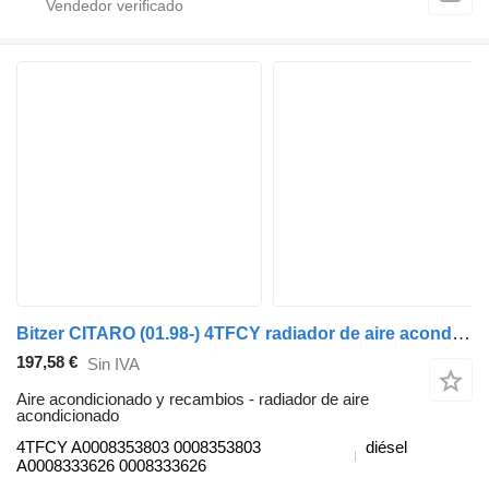
Bitzer CITARO (01.98-) 4TFCY radiador de aire acondicionado para Mercedes-Benz CITARO (01.98-) autobús
197,58 €
Sin IVA
Aire acondicionado y recambios - radiador de aire
acondicionado
4TFCY A0008353803 0008353803
diésel
A0008333626 0008333626