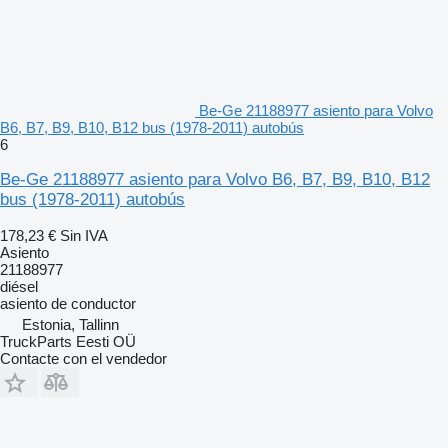
Be-Ge 21188977 asiento para Volvo
B6, B7, B9, B10, B12 bus (1978-2011) autobús
6
Be-Ge 21188977 asiento para Volvo B6, B7, B9, B10, B12
bus (1978-2011) autobús
178,23 €
Sin IVA
Asiento
21188977
diésel
asiento de conductor
Estonia, Tallinn
TruckParts Eesti OÜ
Contacte con el vendedor