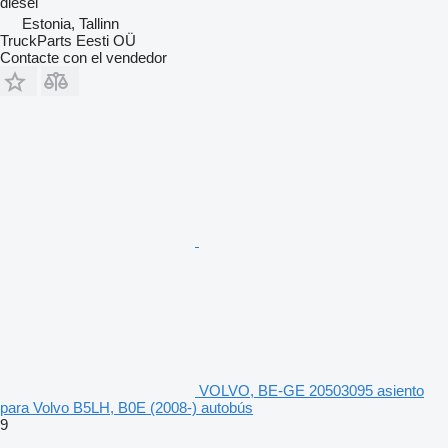
diésel
Estonia, Tallinn
TruckParts Eesti OÜ
Contacte con el vendedor
VOLVO, BE-GE 20503095 asiento
para Volvo B5LH, B0E (2008-) autobús
9