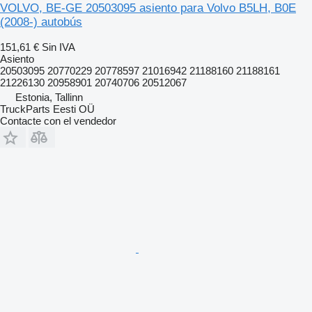
VOLVO, BE-GE 20503095 asiento para Volvo B5LH, B0E
(2008-) autobús
151,61 €
Sin IVA
Asiento
20503095 20770229 20778597 21016942 21188160 21188161
21226130 20958901 20740706 20512067
Estonia, Tallinn
TruckParts Eesti OÜ
Contacte con el vendedor