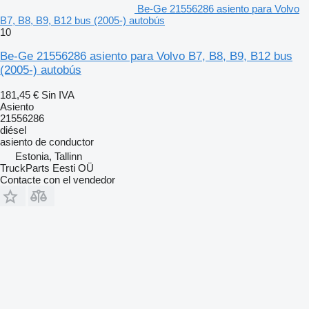
Be-Ge 21556286 asiento para Volvo
B7, B8, B9, B12 bus (2005-) autobús
10
Be-Ge 21556286 asiento para Volvo B7, B8, B9, B12 bus
(2005-) autobús
181,45 €
Sin IVA
Asiento
21556286
diésel
asiento de conductor
Estonia, Tallinn
TruckParts Eesti OÜ
Contacte con el vendedor