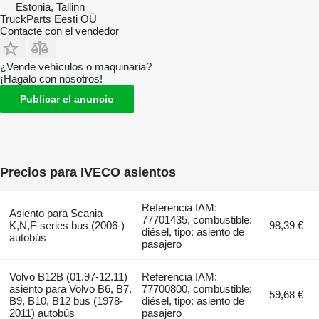
Estonia, Tallinn
TruckParts Eesti OÜ
Contacte con el vendedor
¿Vende vehículos o maquinaria?
¡Hagalo con nosotros!
Publicar el anuncio
Precios para IVECO asientos
Referencia IAM:
Asiento para Scania
77701435, combustible:
K,N,F-series bus (2006-)
98,39 €
diésel, tipo: asiento de
autobús
pasajero
Volvo B12B (01.97-12.11)
Referencia IAM:
asiento para Volvo B6, B7,
77700800, combustible:
59,68 €
B9, B10, B12 bus (1978-
diésel, tipo: asiento de
2011) autobús
pasajero