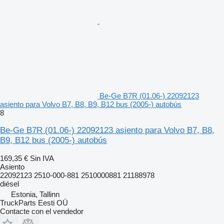
Be-Ge B7R (01.06-) 22092123
asiento para Volvo B7, B8, B9, B12 bus (2005-) autobús
8
Be-Ge B7R (01.06-) 22092123 asiento para Volvo B7, B8,
B9, B12 bus (2005-) autobús
169,35 €
Sin IVA
Asiento
22092123 2510-000-881 2510000881 21188978
diésel
Estonia, Tallinn
TruckParts Eesti OÜ
Contacte con el vendedor