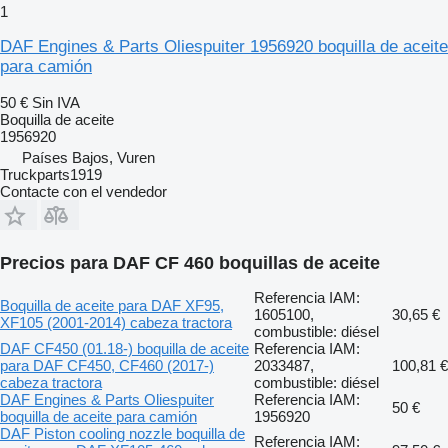
1
DAF Engines & Parts Oliespuiter 1956920 boquilla de aceite
para camión
50 €
Sin IVA
Boquilla de aceite
1956920
Países Bajos, Vuren
Truckparts1919
Contacte con el vendedor
Precios para DAF CF 460 boquillas de aceite
Referencia IAM:
Boquilla de aceite para DAF XF95,
1605100,
30,65 €
XF105 (2001-2014) cabeza tractora
combustible: diésel
DAF CF450 (01.18-) boquilla de aceite
Referencia IAM:
para DAF CF450, CF460 (2017-)
2033487,
100,81 €
cabeza tractora
combustible: diésel
DAF Engines & Parts Oliespuiter
Referencia IAM:
50 €
boquilla de aceite para camión
1956920
DAF Piston cooling nozzle boquilla de
Referencia IAM: