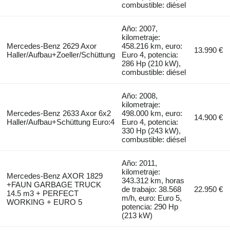
combustible: diésel
Año: 2007,
kilometraje:
Mercedes-Benz 2629 Axor
458.216 km, euro:
13.990 €
Haller/Aufbau+Zoeller/Schüttung
Euro 4, potencia:
286 Hp (210 kW),
combustible: diésel
Año: 2008,
kilometraje:
Mercedes-Benz 2633 Axor 6x2
498.000 km, euro:
14.900 €
Haller/Aufbau+Schüttung Euro:4
Euro 4, potencia:
330 Hp (243 kW),
combustible: diésel
Año: 2011,
kilometraje:
Mercedes-Benz AXOR 1829
343.312 km, horas
+FAUN GARBAGE TRUCK
de trabajo: 38.568
22.950 €
14.5 m3 + PERFECT
m/h, euro: Euro 5,
WORKING + EURO 5
potencia: 290 Hp
(213 kW)