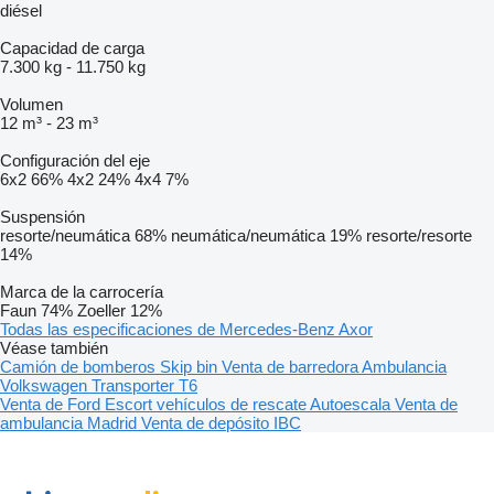
diésel
Capacidad de carga
7.300 kg
-
11.750 kg
Volumen
12 m³
-
23 m³
Configuración del eje
6x2
66%
4x2
24%
4x4
7%
Suspensión
resorte/neumática
68%
neumática/neumática
19%
resorte/resorte
14%
Marca de la carrocería
Faun
74%
Zoeller
12%
Todas las especificaciones de Mercedes-Benz Axor
Véase también
Camión de bomberos
Skip bin
Venta de barredora
Ambulancia
Volkswagen Transporter T6
Venta de Ford Escort vehículos de rescate
Autoescala
Venta de
ambulancia Madrid
Venta de depósito IBC