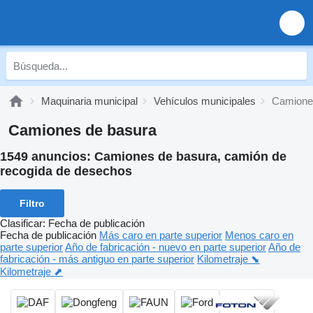
Maquinaria municipal
Vehículos municipales
Camione
Camiones de basura
1549 anuncios:
Camiones de basura, camión de
recogida de desechos
Filtro
Clasificar
:
Fecha de publicación
Fecha de publicación
Más caro en parte superior
Menos caro en
parte superior
Año de fabricación - nuevo en parte superior
Año de
fabricación - más antiguo en parte superior
Kilometraje ⬊
Kilometraje ⬈