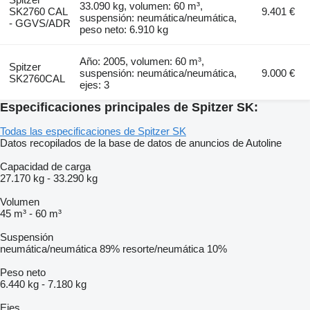
33.090 kg, volumen: 60 m³,
SK2760 CAL
9.401 €
suspensión: neumática/neumática,
- GGVS/ADR
peso neto: 6.910 kg
Año: 2005, volumen: 60 m³,
Spitzer
suspensión: neumática/neumática,
9.000 €
SK2760CAL
ejes: 3
Especificaciones principales de Spitzer SK:
Todas las especificaciones de Spitzer SK
Datos recopilados de la base de datos de anuncios de Autoline
Capacidad de carga
27.170 kg
-
33.290 kg
Volumen
45 m³
-
60 m³
Suspensión
neumática/neumática
89%
resorte/neumática
10%
Peso neto
6.440 kg
-
7.180 kg
Ejes