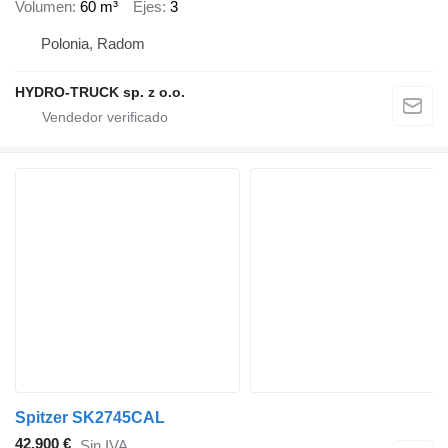
Volumen
60 m³
Ejes
3
Polonia, Radom
HYDRO-TRUCK sp. z o.o.
Spitzer SK2745CAL
42.900 €
Sin IVA