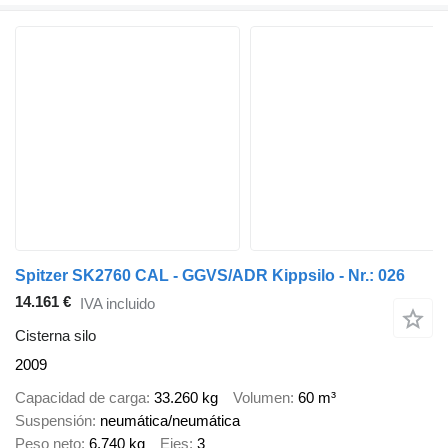
Spitzer SK2760 CAL - GGVS/ADR Kippsilo - Nr.: 026
14.161 €
IVA incluido
Cisterna silo
2009
Capacidad de carga
33.260 kg
Volumen
60 m³
Suspensión
neumática/neumática
Peso neto
6.740 kg
Ejes
3