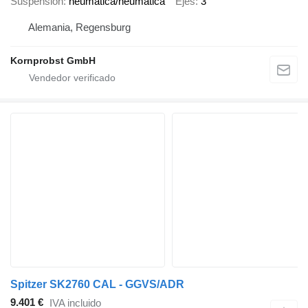
Suspensión
neumática/neumática
Ejes
3
Alemania, Regensburg
Kornprobst GmbH
Spitzer SK2760 CAL - GGVS/ADR
9.401 €
IVA incluido