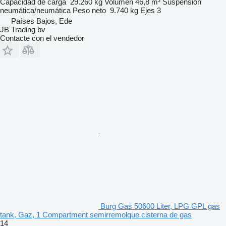
Capacidad de carga
29.260 kg
Volumen
46,8 m³
Suspensión
neumática/neumática
Peso neto
9.740 kg
Ejes
3
Países Bajos, Ede
JB Trading bv
Contacte con el vendedor
Burg Gas 50600 Liter, LPG GPL gas
tank, Gaz, 1 Compartment semirremolque cisterna de gas
14