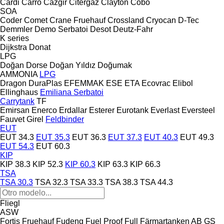
Cardi
Carro
Cazgir
Citergaz
Clayton
Cobo
SOA
Coder
Comet
Crane Fruehauf
Crossland
Cryocan
D-Tec
Demmler
Demo Serbatoi
Desot
Deutz-Fahr
K series
Dijkstra
Donat
LPG
Doğan Dorse
Doğan Yıldız
Doğumak
AMMONIA
LPG
Dragon
DuraPlas
EFEMMAK
ESE
ETA
Ecovrac
Elibol
Ellinghaus
Emiliana Serbatoi
Carrytank
TF
Emirsan
Enerco
Erdallar
Esterer
Eurotank
Everlast
Eversteel
Fauvet Girel
Feldbinder
EUT
EUT 34.3
EUT 35.3
EUT 36.3
EUT 37.3
EUT 40.3
EUT 49.3
EUT 54.3
EUT 60.3
KIP
KIP 38.3
KIP 52.3
KIP 60.3
KIP 63.3
KIP 66.3
TSA
TSA 30.3
TSA 32.3
TSA 33.3
TSA 38.3
TSA 44.3
Fliegl
ASW
Fortis
Fruehauf
Fudeng
Fuel Proof
Full
Färmartanken AB
GS