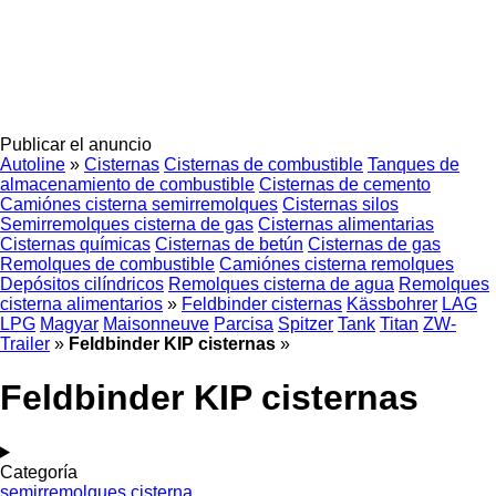
Publicar el anuncio
Autoline
»
Cisternas
Cisternas de combustible
Tanques de
almacenamiento de combustible
Cisternas de cemento
Camiónes cisterna semirremolques
Cisternas silos
Semirremolques cisterna de gas
Cisternas alimentarias
Cisternas químicas
Cisternas de betún
Cisternas de gas
Remolques de combustible
Camiónes cisterna remolques
Depósitos cilíndricos
Remolques cisterna de agua
Remolques
cisterna alimentarios
»
Feldbinder cisternas
Kässbohrer
LAG
LPG
Magyar
Maisonneuve
Parcisa
Spitzer
Tank
Titan
ZW-
Trailer
»
Feldbinder KIP cisternas
»
Feldbinder KIP cisternas
Categoría
semirremolques cisterna