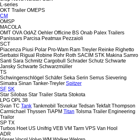
L-series
OKT Trailer
OMEPS
CM
OMSP
MACOLA
OMT
OVA
OdAZ
Oehler
Officine BS
Onab
Palex Trailers
Panissars
Parcisa
Peatmax
Pezzaioli
SCT
Piacenza
Piusi
Polar
Pro-Wam
Ram Treyler
Reinke
Righetto
Serbatoi
Rigual
Robine
Rohr
Roth
SACIM
STK Makina
Samro
Santi
Sara
Schmitz Cargobull
Schrader
Schutz
Schwarte
Jansky
Schwarte
Schwarzmüller
TS
Schwingenschlögel
Schäfer
Seka
Serin
Serrus
Sievering
Simatra
Sinan Tanker-Treyler
Spitzer
SF
SK
Star Silobas
Star Trailer
Starta
Stokota
LPG
OPL 38
Svan
TC
Tank
Tankmobil
Tecnokar
Tedsan
Tekfalt
Thompson
Carmichael
Thyssen
TiAPM
Titan
Tolsma
Trailer Engineering
Trailor
SP
TX
Turbos Hoet
US
Unifrig
VEB
VM Tarm
VPS
Van Hool
ADR
Visser
Vocol
Volvo
WM
Walker
Welgro