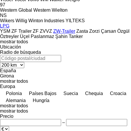
97
Western Global
Western
Wielton
NS
Wikers
Willig
Winton Industries
YILTEKS
LPG
YSM
ZF Trailer
ZF
ZVVZ
ZW-Trailer
Zasta
Zorzi
Çarsan
Özgül
Öztreyler
Üçel Paslanmaz
Şahin Tanker
mostrar todos
Ubicación
Radio de búsqueda
España
Girona
mostrar todos
Europa
Polonia
Países Bajos
Suecia
Chequia
Croacia
Alemania
Hungría
mostrar todos
mostrar todos
Precio
–