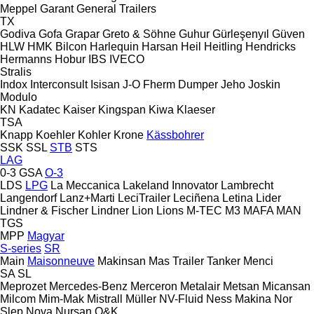
Meppel
Garant
General Trailers
TX
Godiva
Gofa
Grapar
Greto & Söhne
Guhur
Gürleşenyıl
Güven
HLW
HMK Bilcon
Harlequin
Harsan
Heil
Heitling
Hendricks
Hermanns
Hobur
IBS
IVECO
Stralis
Indox
Interconsult
Isisan
J-O Fherm Dumper
Jeho
Joskin
Modulo
KN
Kadatec
Kaiser
Kingspan
Kiwa
Klaeser
TSA
Knapp
Koehler
Kohler
Krone
Kässbohrer
SSK
SSL
STB
STS
LAG
0-3
GSA
O-3
LDS
LPG
La Meccanica
Lakeland Innovator
Lambrecht
Langendorf
Lanz+Marti
LeciTrailer
Leciñena
Letina
Lider
Lindner & Fischer
Lindner
Lion
Lions
M-TEC
M3
MAFA
MAN
TGS
MPP
Magyar
S-series
SR
Main
Maisonneuve
Makinsan
Mas Trailer Tanker
Menci
SA
SL
Meprozet
Mercedes-Benz
Merceron
Metalair
Metsan
Micansan
Milcom
Mim-Mak
Mistrall
Müller
NV-Fluid
Ness Makina
Nor
Slep
Nova
Nursan
O&K