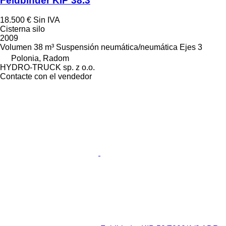
Feldbinder KIP 38.3
18.500 €
Sin IVA
Cisterna silo
2009
Volumen
38 m³
Suspensión
neumática/neumática
Ejes
3
Polonia, Radom
HYDRO-TRUCK sp. z o.o.
Contacte con el vendedor