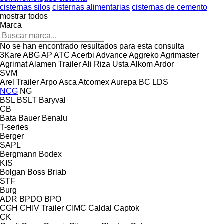
cisternas silos
cisternas alimentarias
cisternas de cemento
mostrar todos
Marca
No se han encontrado resultados para esta consulta
3Kare
ABG
AP
ATC
Acerbi
Advance
Aggreko
Agrimaster
Agrimat
Alamen Trailer
Ali Riza Usta
Alkom
Ardor
SVM
Arel Trailer
Arpo
Asca
Atcomex
Aurepa
BC LDS
NCG
NG
BSL
BSLT
Baryval
CB
Bata
Bauer
Benalu
T-series
Berger
SAPL
Bergmann
Bodex
KIS
Bolgan
Boss
Briab
STF
Burg
ADR
BPDO
BPO
CGH
CHIV Trailer
CIMC
Caldal
Captok
CK