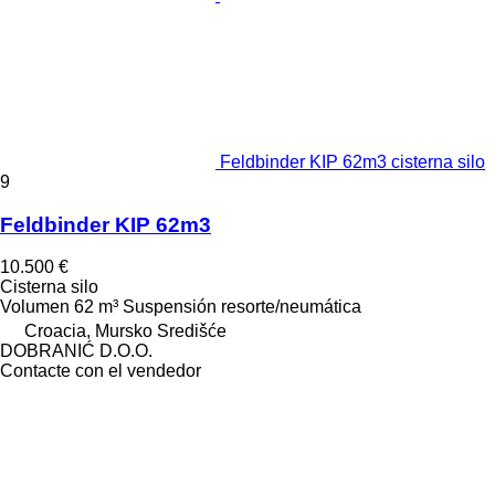
Feldbinder KIP 62m3 cisterna silo
9
Feldbinder KIP 62m3
10.500 €
Cisterna silo
Volumen
62 m³
Suspensión
resorte/neumática
Croacia, Mursko Središće
DOBRANIĆ D.O.O.
Contacte con el vendedor