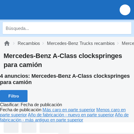
Recambios
Mercedes-Benz Trucks recambios
Merce
Mercedes-Benz A-Class clockspringes
para camión
4 anuncios:
Mercedes-Benz A-Class clockspringes
para camión
Filtro
Clasificar
:
Fecha de publicación
Fecha de publicación
Más caro en parte superior
Menos caro en
parte superior
Año de fabricación - nuevo en parte superior
Año de
fabricación - más antiguo en parte superior