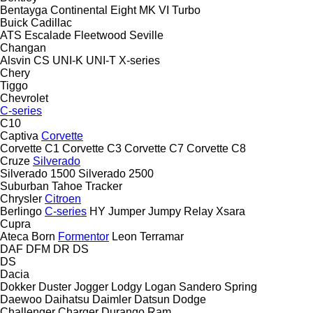
Bentayga
Continental
Eight
MK VI
Turbo
Buick
Cadillac
ATS
Escalade
Fleetwood
Seville
Changan
Alsvin
CS
UNI-K
UNI-T
X-series
Chery
Tiggo
Chevrolet
C-series
C10
Captiva
Corvette
Corvette C1
Corvette C3
Corvette C7
Corvette C8
Cruze
Silverado
Silverado 1500
Silverado 2500
Suburban
Tahoe
Tracker
Chrysler
Citroen
Berlingo
C-series
HY
Jumper
Jumpy
Relay
Xsara
Cupra
Ateca
Born
Formentor
Leon
Terramar
DAF
DFM
DR
DS
DS
Dacia
Dokker
Duster
Jogger
Lodgy
Logan
Sandero
Spring
Daewoo
Daihatsu
Daimler
Datsun
Dodge
Challenger
Charger
Durango
Ram