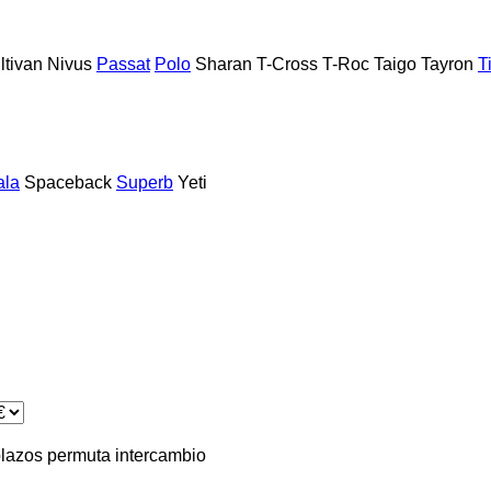
ltivan
Nivus
Passat
Polo
Sharan
T-Cross
T-Roc
Taigo
Tayron
T
ala
Spaceback
Superb
Yeti
plazos
permuta
intercambio