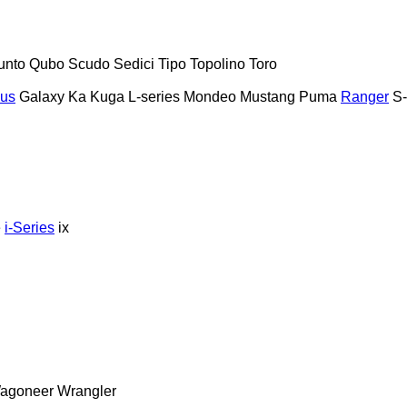
unto
Qubo
Scudo
Sedici
Tipo
Topolino
Toro
us
Galaxy
Ka
Kuga
L-series
Mondeo
Mustang
Puma
Ranger
S
e
i-Series
ix
agoneer
Wrangler