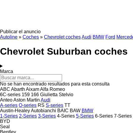
Publicar el anuncio
Autoline
»
Coches
»
Chevrolet coches
Audi
BMW
Ford
Merced
Chevrolet Suburban coches
Marca
No se han encontrado resultados para esta consulta
ABC
Abarth
Aixam
Alfa Romeo
6C-series
159
166
Giulietta
Stelvio
Anteo
Aston Martin
Audi
A-series
Q-series
RS
S-series
TT
Austin-Healey
Autobianchi
BAIC
BAW
BMW
1-Series
2-Series
3-Series
4-Series
5-Series
6-Series
7-Series
BYD
Seal
Bentley