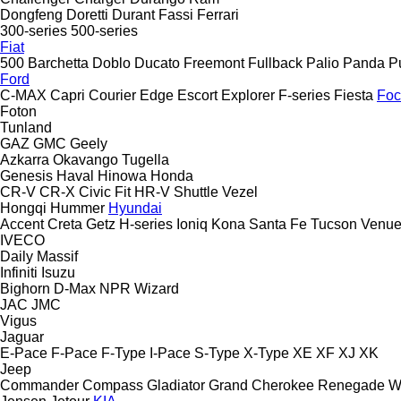
Dongfeng
Doretti
Durant
Fassi
Ferrari
300-series
500-series
Fiat
500
Barchetta
Doblo
Ducato
Freemont
Fullback
Palio
Panda
P
Ford
C-MAX
Capri
Courier
Edge
Escort
Explorer
F-series
Fiesta
Foc
Foton
Tunland
GAZ
GMC
Geely
Azkarra
Okavango
Tugella
Genesis
Haval
Hinowa
Honda
CR-V
CR-X
Civic
Fit
HR-V
Shuttle
Vezel
Hongqi
Hummer
Hyundai
Accent
Creta
Getz
H-series
Ioniq
Kona
Santa Fe
Tucson
Venu
IVECO
Daily
Massif
Infiniti
Isuzu
Bighorn
D-Max
NPR
Wizard
JAC
JMC
Vigus
Jaguar
E-Pace
F-Pace
F-Type
I-Pace
S-Type
X-Type
XE
XF
XJ
XK
Jeep
Commander
Compass
Gladiator
Grand Cherokee
Renegade
W