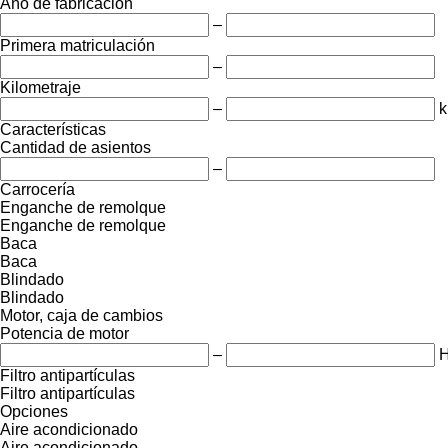
Año de fabricación
–
Primera matriculación
–
Kilometraje
–
Características
Cantidad de asientos
–
Carrocería
Enganche de remolque
Enganche de remolque
Baca
Baca
Blindado
Blindado
Motor, caja de cambios
Potencia de motor
–
Filtro antipartículas
Filtro antipartículas
Opciones
Aire acondicionado
Aire acondicionado