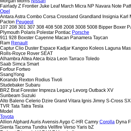
Morgan
Morris
Nissan
Fairlady Z
Frontier
Juke
Leaf
March
Micra
NP
Navara
Note
Pat
Opel
Antara
Astra
Combo
Corsa
Crossland
Grandland
Insignia
Karl
Pacton
Peugeot
107
208
301
307
308
408
508
2008
3008
5008
Bipper
Boxer
P
Plymouth
Polaris
Polestar
Pontiac
Porsche
911
928
Boxster
Cayenne
Macan
Panamera
Taycan
Ram
Renault
Captur
Clio
Duster
Espace
Kadjar
Kangoo
Koleos
Laguna
Mas
Rolls-Royce
Rover
SEAT
Alhambra
Altea
Ateca
Ibiza
Leon
Tarraco
Toledo
Saab
Simca
Smart
Forfour
Fortwo
SsangYong
Korando
Rexton
Rodius
Tivoli
Studebaker
Subaru
BRZ
Brat
Forester
Impreza
Legacy
Levorg
Outback
XV
Sunbeam
Suzuki
Alto
Baleno
Celerio
Dzire
Grand Vitara
Ignis
Jimny
S-Cross
SX
TVR
Tata
Tatra
Tesla
Model
Toyota
Allion
Alphard
Auris
Avensis
Aygo
C-HR
Camry
Corolla
Dyna
F
Sienta
Tacoma
Tundra
Vellfire
Verso
Yaris
bZ