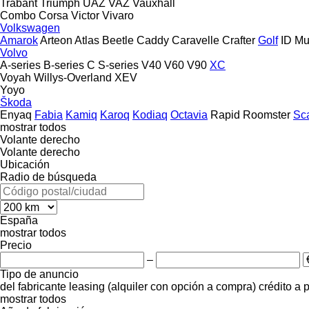
Trabant
Triumph
UAZ
VAZ
Vauxhall
Combo
Corsa
Victor
Vivaro
Volkswagen
Amarok
Arteon
Atlas
Beetle
Caddy
Caravelle
Crafter
Golf
ID
Mu
Volvo
A-series
B-series
C
S-series
V40
V60
V90
XC
Voyah
Willys-Overland
XEV
Yoyo
Škoda
Enyaq
Fabia
Kamiq
Karoq
Kodiaq
Octavia
Rapid
Roomster
Sc
mostrar todos
Volante derecho
Volante derecho
Ubicación
Radio de búsqueda
España
mostrar todos
Precio
–
Tipo de anuncio
del fabricante
leasing (alquiler con opción a compra)
crédito
a 
mostrar todos