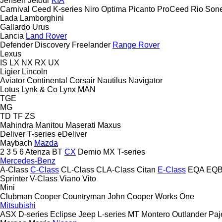
Jensen
Jetour
KIA
Carnival
Ceed
K-series
Niro
Optima
Picanto
ProCeed
Rio
Sone
Lada
Lamborghini
Gallardo
Urus
Lancia
Land Rover
Defender
Discovery
Freelander
Range Rover
Lexus
IS
LX
NX
RX
UX
Ligier
Lincoln
Aviator
Continental
Corsair
Nautilus
Navigator
Lotus
Lynk & Co
Lynx
MAN
TGE
MG
TD
TF
ZS
Mahindra
Manitou
Maserati
Maxus
Deliver
T-series
eDeliver
Maybach
Mazda
2
3
5
6
Atenza
BT
CX
Demio
MX
T-series
Mercedes-Benz
A-Class
C-Class
CL-Class
CLA-Class
Citan
E-Class
EQA
EQ
Sprinter
V-Class
Viano
Vito
Mini
Clubman
Cooper
Countryman
John Cooper Works
One
Mitsubishi
ASX
D-series
Eclipse
Jeep
L-series
MT
Montero
Outlander
Paj