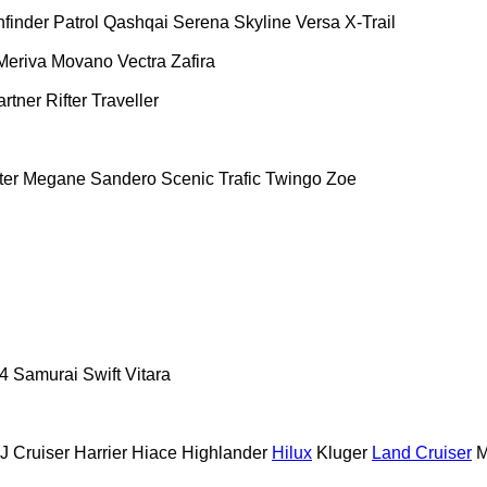
hfinder
Patrol
Qashqai
Serena
Skyline
Versa
X-Trail
Meriva
Movano
Vectra
Zafira
artner
Rifter
Traveller
ter
Megane
Sandero
Scenic
Trafic
Twingo
Zoe
4
Samurai
Swift
Vitara
J Cruiser
Harrier
Hiace
Highlander
Hilux
Kluger
Land Cruiser
M