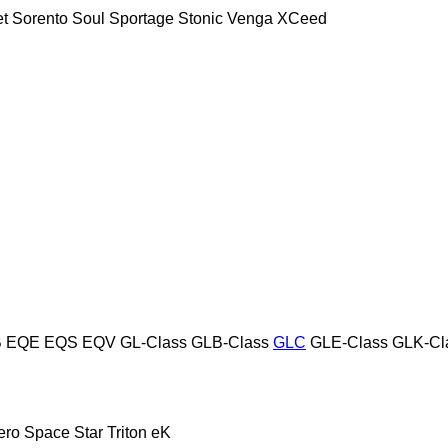
t
Sorento
Soul
Sportage
Stonic
Venga
XCeed
B
EQE
EQS
EQV
GL-Class
GLB-Class
GLC
GLE-Class
GLK-Cl
ero
Space Star
Triton
eK