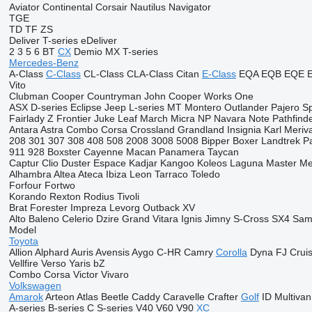
Aviator
Continental
Corsair
Nautilus
Navigator
TGE
TD
TF
ZS
Deliver
T-series
eDeliver
2
3
5
6
BT
CX
Demio
MX
T-series
Mercedes-Benz
A-Class
C-Class
CL-Class
CLA-Class
Citan
E-Class
EQA
EQB
EQE
Vito
Clubman
Cooper
Countryman
John Cooper Works
One
ASX
D-series
Eclipse
Jeep
L-series
MT
Montero
Outlander
Pajero
Sp
Fairlady Z
Frontier
Juke
Leaf
March
Micra
NP
Navara
Note
Pathfind
Antara
Astra
Combo
Corsa
Crossland
Grandland
Insignia
Karl
Meriv
208
301
307
308
408
508
2008
3008
5008
Bipper
Boxer
Landtrek
P
911
928
Boxster
Cayenne
Macan
Panamera
Taycan
Captur
Clio
Duster
Espace
Kadjar
Kangoo
Koleos
Laguna
Master
Me
Alhambra
Altea
Ateca
Ibiza
Leon
Tarraco
Toledo
Forfour
Fortwo
Korando
Rexton
Rodius
Tivoli
Brat
Forester
Impreza
Levorg
Outback
XV
Alto
Baleno
Celerio
Dzire
Grand Vitara
Ignis
Jimny
S-Cross
SX4
Sam
Model
Toyota
Allion
Alphard
Auris
Avensis
Aygo
C-HR
Camry
Corolla
Dyna
FJ Crui
Vellfire
Verso
Yaris
bZ
Combo
Corsa
Victor
Vivaro
Volkswagen
Amarok
Arteon
Atlas
Beetle
Caddy
Caravelle
Crafter
Golf
ID
Multivan
A-series
B-series
C
S-series
V40
V60
V90
XC