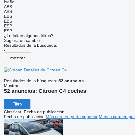
Isofix
ABS
ABS
EBS
EBS
ESP
ESP
¿Le faltan algunos filtros?
Sugiera un cambio
Resultados de la búsqueda:
-
mostrar
Detalles de Citroen C4
Resultados de la búsqueda:
52 anuncios
Mostrar
52 anuncios:
Citroen C4 coches
Filtro
Clasificar
:
Fecha de publicación
Fecha de publicación
Más caro en parte superior
Menos caro en par