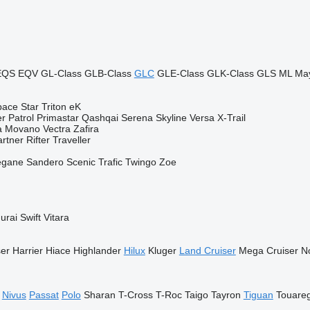
EQS
EQV
GL-Class
GLB-Class
GLC
GLE-Class
GLK-Class
GLS
ML
Ma
ace Star
Triton
eK
er
Patrol
Primastar
Qashqai
Serena
Skyline
Versa
X-Trail
a
Movano
Vectra
Zafira
artner
Rifter
Traveller
gane
Sandero
Scenic
Trafic
Twingo
Zoe
urai
Swift
Vitara
ser
Harrier
Hiace
Highlander
Hilux
Kluger
Land Cruiser
Mega Cruiser
N
Nivus
Passat
Polo
Sharan
T-Cross
T-Roc
Taigo
Tayron
Tiguan
Touare