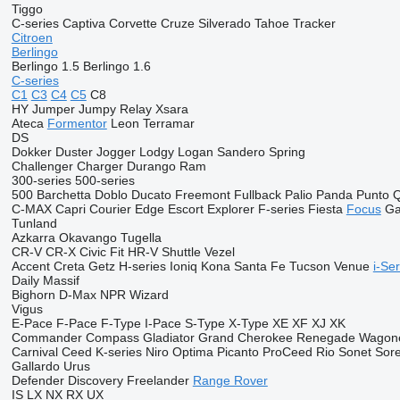
Tiggo
C-series
Captiva
Corvette
Cruze
Silverado
Tahoe
Tracker
Citroen
Berlingo
Berlingo 1.5
Berlingo 1.6
C-series
C1
C3
C4
C5
C8
HY
Jumper
Jumpy
Relay
Xsara
Ateca
Formentor
Leon
Terramar
DS
Dokker
Duster
Jogger
Lodgy
Logan
Sandero
Spring
Challenger
Charger
Durango
Ram
300-series
500-series
500
Barchetta
Doblo
Ducato
Freemont
Fullback
Palio
Panda
Punto
C-MAX
Capri
Courier
Edge
Escort
Explorer
F-series
Fiesta
Focus
Ga
Tunland
Azkarra
Okavango
Tugella
CR-V
CR-X
Civic
Fit
HR-V
Shuttle
Vezel
Accent
Creta
Getz
H-series
Ioniq
Kona
Santa Fe
Tucson
Venue
i-Ser
Daily
Massif
Bighorn
D-Max
NPR
Wizard
Vigus
E-Pace
F-Pace
F-Type
I-Pace
S-Type
X-Type
XE
XF
XJ
XK
Commander
Compass
Gladiator
Grand Cherokee
Renegade
Wagon
Carnival
Ceed
K-series
Niro
Optima
Picanto
ProCeed
Rio
Sonet
Sor
Gallardo
Urus
Defender
Discovery
Freelander
Range Rover
IS
LX
NX
RX
UX