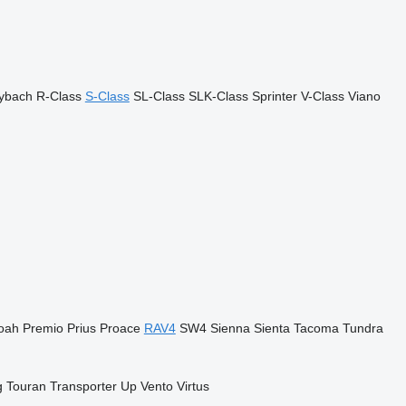
ybach
R-Class
S-Class
SL-Class
SLK-Class
Sprinter
V-Class
Viano
oah
Premio
Prius
Proace
RAV4
SW4
Sienna
Sienta
Tacoma
Tundra
g
Touran
Transporter
Up
Vento
Virtus