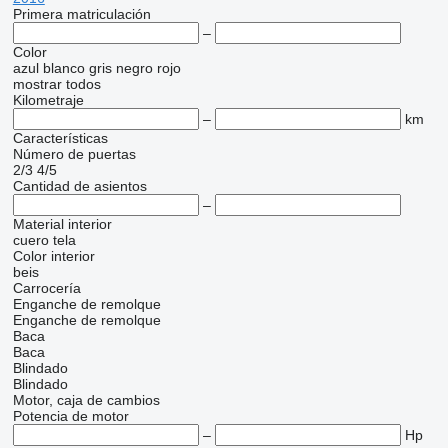
Primera matriculación
–
Color
azul
blanco
gris
negro
rojo
mostrar todos
Kilometraje
–
km
Características
Número de puertas
2/3
4/5
Cantidad de asientos
–
Material interior
cuero
tela
Color interior
beis
Carrocería
Enganche de remolque
Enganche de remolque
Baca
Baca
Blindado
Blindado
Motor, caja de cambios
Potencia de motor
–
Hp