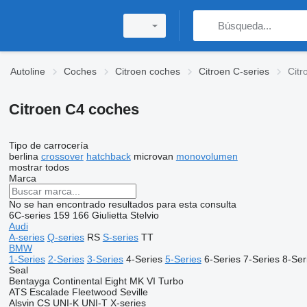
Autoline
Coches
Citroen coches
Citroen C-series
Citr
Citroen C4 coches
Tipo de carrocería
berlina
crossover
hatchback
microvan
monovolumen
mostrar todos
Marca
No se han encontrado resultados para esta consulta
6C-series
159
166
Giulietta
Stelvio
Audi
A-series
Q-series
RS
S-series
TT
BMW
1-Series
2-Series
3-Series
4-Series
5-Series
6-Series
7-Series
8-Ser
Seal
Bentayga
Continental
Eight
MK VI
Turbo
ATS
Escalade
Fleetwood
Seville
Alsvin
CS
UNI-K
UNI-T
X-series