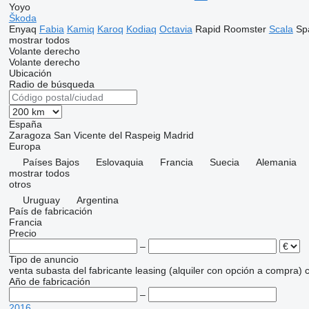
Yoyo
Škoda
Enyaq
Fabia
Kamiq
Karoq
Kodiaq
Octavia
Rapid
Roomster
Scala
Sp
mostrar todos
Volante derecho
Volante derecho
Ubicación
Radio de búsqueda
España
Zaragoza
San Vicente del Raspeig
Madrid
Europa
Países Bajos
Eslovaquia
Francia
Suecia
Alemania
mostrar todos
otros
Uruguay
Argentina
País de fabricación
Francia
Precio
–
Tipo de anuncio
venta
subasta
del fabricante
leasing (alquiler con opción a compra)
c
Año de fabricación
–
2016