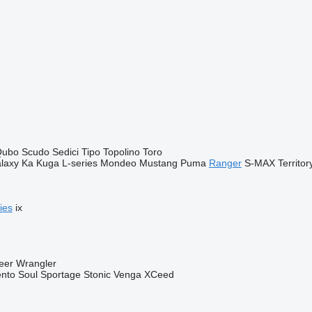
Qubo
Scudo
Sedici
Tipo
Topolino
Toro
laxy
Ka
Kuga
L-series
Mondeo
Mustang
Puma
Ranger
S-MAX
Territor
ies
ix
eer
Wrangler
ento
Soul
Sportage
Stonic
Venga
XCeed