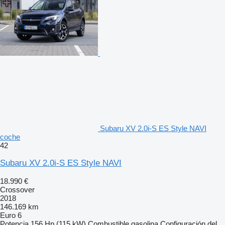
Subaru XV 2.0i-S ES Style NAVI
coche
42
Subaru XV 2.0i-S ES Style NAVI
18.990 €
Crossover
2018
146.169 km
Euro 6
Potencia
156 Hp (115 kW)
Combustible
gasolina
Configuración del