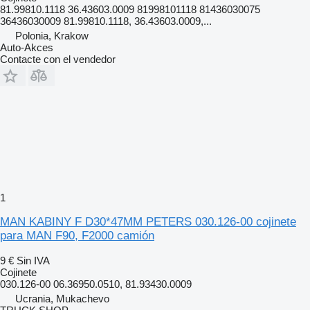
81.99810.1118 36.43603.0009 81998101118 81436030075
36436030009 81.99810.1118, 36.43603.0009,...
Polonia, Krakow
Auto-Akces
Contacte con el vendedor
1
MAN KABINY F D30*47MM PETERS 030.126-00 cojinete
para MAN F90, F2000 camión
9 €
Sin IVA
Cojinete
030.126-00 06.36950.0510, 81.93430.0009
Ucrania, Mukachevo