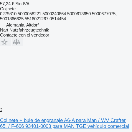
57,24 €
Sin IVA
Cojinete
0279810 5000058221 5000240864 5000613650 5000677075,
5001866625 5516021267 0514454
Alemania, Altdorf
Nart Nutzfahrzeugtechnik
Contacte con el vendedor
2
Cojinete + buje de engranaje A6-A para Man / WV Crafter
65. / F-606 93401-0003 para MAN TGE vehículo comercial