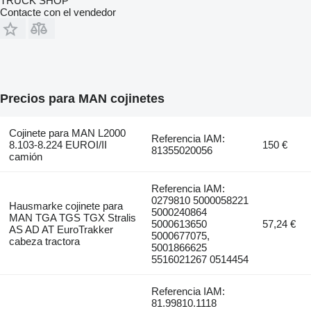
TRUCK SHOP
Contacte con el vendedor
Precios para MAN cojinetes
Cojinete para MAN L2000
Referencia IAM:
8.103-8.224 EUROI/II
150 €
81355020056
camión
Referencia IAM:
0279810 5000058221
Hausmarke cojinete para
5000240864
MAN TGA TGS TGX Stralis
5000613650
57,24 €
AS AD AT EuroTrakker
5000677075,
cabeza tractora
5001866625
5516021267 0514454
Referencia IAM:
81.99810.1118