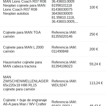
MAN Lions Coach R07 R08
36.43603.0009
Neoplan cojinete para MAN
81998101118
100 €
Lions Coach R07 R08
81436030075
Neoplan autobús
36436030009
81.99810.1118,
36.43603.0009,...
Cojinete para MAN TGA
Referencia IAM:
250 €
camión
81355020146
Cojinete para MAN L 2000
Referencia IAM:
200 €
camión
011490848
Hausmarke cojinete para
Referencia IAM:
59,24 €
MAN cabeza tractora
81394106023
MAN
ZWISCHENWELLENLAGER
Referencia IAM:
113,24 €
65x220x18 H86 RL15
WDL9247
cojinete para camión
Cojinete + buje de engranaje
Referencia IAM:
A6-A para Man / WV Crafter
93401-0003 /
48,43 €