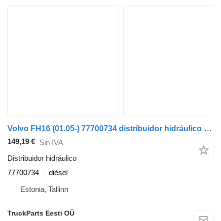
Volvo FH16 (01.05-) 77700734 distribuidor hidráulico para Volvo FH12, FH16, NH12, FH, VNL780 (1993-2014) cabeza tractora
149,19 €
Sin IVA
Distribuidor hidráulico
77700734
diésel
Estonia, Tallinn
TruckParts Eesti OÜ