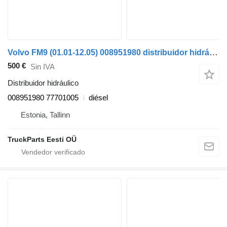
Volvo FM9 (01.01-12.05) 008951980 distribuidor hidráulico para Volvo FM7-FM12, FM, FMX (1998-2014) cabeza tractora
500 €
Sin IVA
Distribuidor hidráulico
008951980 77701005
diésel
Estonia, Tallinn
TruckParts Eesti OÜ