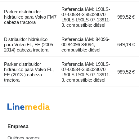
Referencia IAM: L90LS-
Parker distribuidor
07-00534-3 95029070
hidráulico para Volvo FM7
989,52 €
L90LS L90LS-07-13911-
cabeza tractora
3, combustible: diésel
Distribuidor hidráulico
Referencia IAM: 84096-
para Volvo FL, FE (2005-
00 84096 84094,
649,19 €
2014) cabeza tractora
combustible: diésel
Parker distribuidor
Referencia IAM: L90LS-
hidráulico para Volvo FL,
07-00534-3 95029070
989,52 €
FE (2013-) cabeza
L90LS L90LS-07-13911-
tractora
3, combustible: diésel
Empresa
Quiénes somos