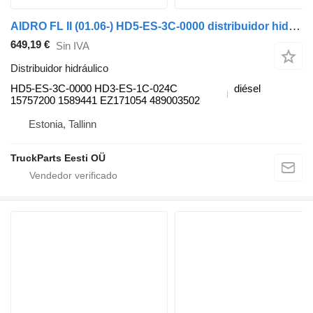
AIDRO FL II (01.06-) HD5-ES-3C-0000 distribuidor hidráulico para Volvo FL, FE (2005-2014) cabeza tractora
649,19 €
Sin IVA
Distribuidor hidráulico
HD5-ES-3C-0000 HD3-ES-1C-024C
diésel
15757200 1589441 EZ171054 489003502
Estonia, Tallinn
TruckParts Eesti OÜ