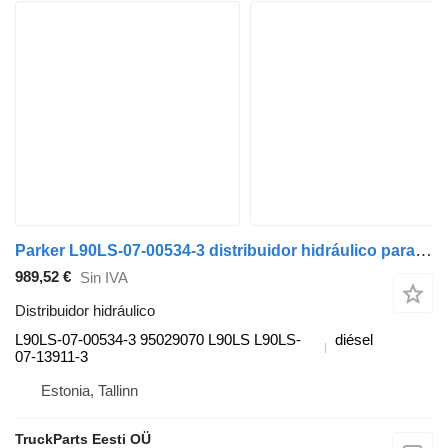
Parker L90LS-07-00534-3 distribuidor hidráulico para Volvo FL, FE (2013-) cabeza tractora
989,52 €
Sin IVA
Distribuidor hidráulico
L90LS-07-00534-3 95029070 L90LS L90LS-
diésel
07-13911-3
Estonia, Tallinn
TruckParts Eesti OÜ