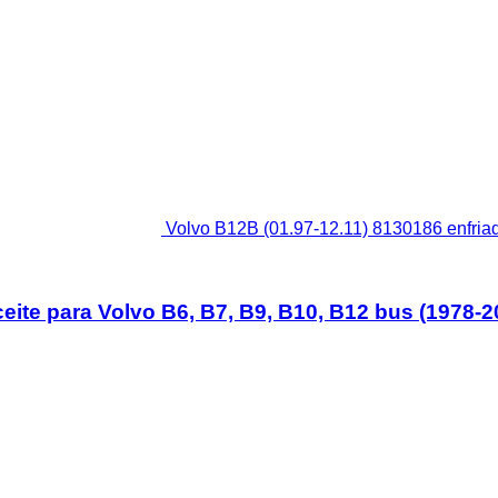
Volvo B12B (01.97-12.11) 8130186 enfriad
ceite para Volvo B6, B7, B9, B10, B12 bus (1978-