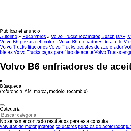
Publicar el anuncio
Autoline
»
Recambios
»
Volvo Trucks recambios
Bosch
DAF
I
Volvo B6 piezas del motor
»
Volvo B6 enfriadores de aceite
Vol
Volvo Trucks fijaciones
Volvo Trucks pedales de acelerador
Vol
bielas
Volvo Trucks cajas para filtro de aceite
Volvo Trucks engr
Volvo B6 enfriadores de acei
Búsqueda
(referencia IAM, marca, modelo, recambio)
Categoría
No se han encontrado resultados para esta consulta
válvulas de motor
motores
colectores
pedales de acelerador
tu