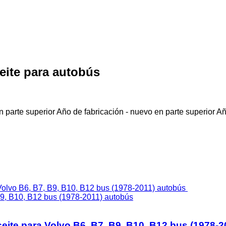
eite para autobús
 parte superior
Año de fabricación - nuevo en parte superior
Añ
B9, B10, B12 bus (1978-2011) autobús
ceite para Volvo B6, B7, B9, B10, B12 bus (1978-