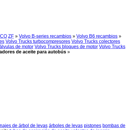
CO
ZF
»
Volvo B-series recambios
»
Volvo B6 recambios
»
nes
Volvo Trucks turbocompresores
Volvo Trucks colectores
álvulas de motor
Volvo Trucks bloques de motor
Volvo Trucks
iadores de aceite para autobús
»
najes de árbol de levas
árboles de levas
pistones
bombas de