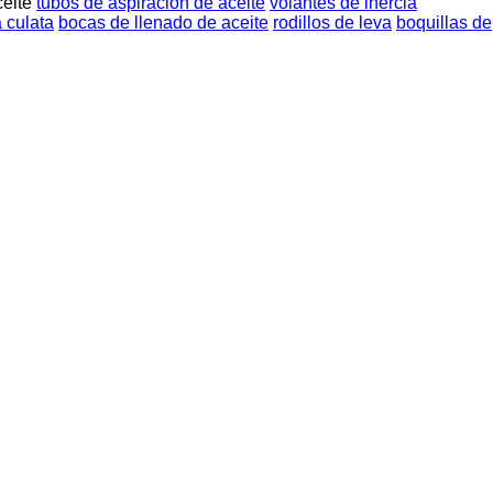
ceite
tubos de aspiración de aceite
volantes de inercia
 culata
bocas de llenado de aceite
rodillos de leva
boquillas de