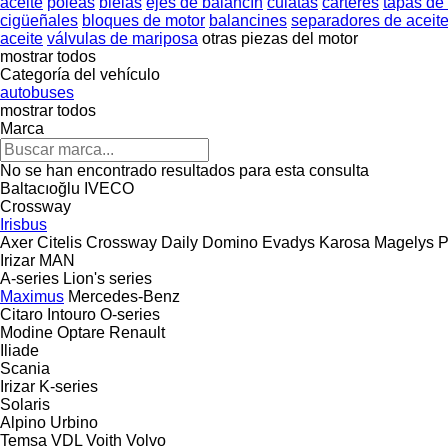
aceite
poleas
bielas
ejes de balancín
culatas
cárteres
tapas de 
cigüeñales
bloques de motor
balancines
separadores de aceite 
aceite
válvulas de mariposa
otras piezas del motor
mostrar todos
Categoría del vehículo
autobuses
mostrar todos
Marca
No se han encontrado resultados para esta consulta
Baltacıoğlu
IVECO
Crossway
Irisbus
Axer
Citelis
Crossway
Daily
Domino
Evadys
Karosa
Magelys
P
Irizar
MAN
A-series
Lion's series
Maximus
Mercedes-Benz
Citaro
Intouro
O-series
Modine
Optare
Renault
Iliade
Scania
Irizar
K-series
Solaris
Alpino
Urbino
Temsa
VDL
Voith
Volvo