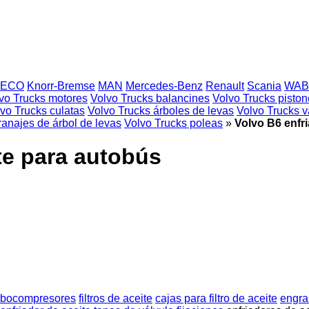
VECO
Knorr-Bremse
MAN
Mercedes-Benz
Renault
Scania
WAB
vo Trucks motores
Volvo Trucks balancines
Volvo Trucks pisto
vo Trucks culatas
Volvo Trucks árboles de levas
Volvo Trucks v
anajes de árbol de levas
Volvo Trucks poleas
»
Volvo B6 enfr
te para autobús
rbocompresores
filtros de aceite
cajas para filtro de aceite
engra