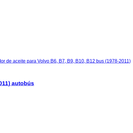
or de aceite para Volvo B6, B7, B9, B10, B12 bus (1978-2011)
2011) autobús