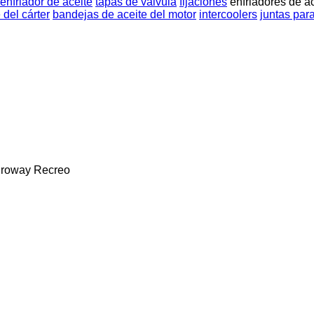
enfriador de aceite
tapas de válvula
fijaciones
enfriadores de a
del cárter
bandejas de aceite del motor
intercoolers
juntas para
roway
Recreo