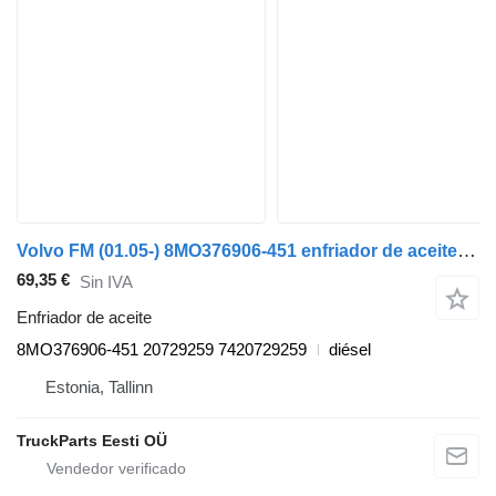
Volvo FM (01.05-) 8MO376906-451 enfriador de aceite para Volvo FM7-FM12, FM, FMX (1998-2014) cabeza tractora
69,35 €
Sin IVA
Enfriador de aceite
8MO376906-451 20729259 7420729259
diésel
Estonia, Tallinn
TruckParts Eesti OÜ