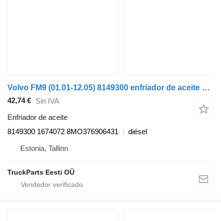
Volvo FM9 (01.01-12.05) 8149300 enfriador de aceite para Volvo FM7-FM12, FM, FMX (1998-2014) cabeza tractora
42,74 €
Sin IVA
Enfriador de aceite
8149300 1674072 8MO376906431
diésel
Estonia, Tallinn
TruckParts Eesti OÜ