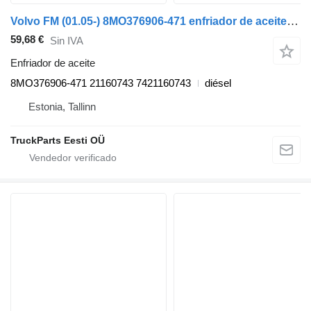
Volvo FM (01.05-) 8MO376906-471 enfriador de aceite para Volvo FM7-FM12, FM, FMX (1998-2014) cabeza tractora
59,68 €
Sin IVA
Enfriador de aceite
8MO376906-471 21160743 7421160743
diésel
Estonia, Tallinn
TruckParts Eesti OÜ