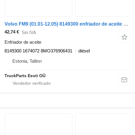
Volvo FM9 (01.01-12.05) 8149300 enfriador de aceite para Volvo FM7-FM12, FM, FMX (1998-2014) cabeza tractora
42,74 €
Sin IVA
Enfriador de aceite
8149300 1674072 8MO376906431
diésel
Estonia, Tallinn
TruckParts Eesti OÜ