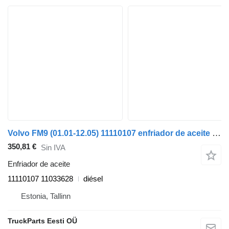
Volvo FM9 (01.01-12.05) 11110107 enfriador de aceite para Volvo FM7-FM12, FM, FMX (1998-2014) cabeza tractora
350,81 €
Sin IVA
Enfriador de aceite
11110107 11033628
diésel
Estonia, Tallinn
TruckParts Eesti OÜ