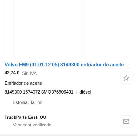
Volvo FM9 (01.01-12.05) 8149300 enfriador de aceite para Volvo FM7-FM12, FM, FMX (1998-2014) cabeza tractora
42,74 €
Sin IVA
Enfriador de aceite
8149300 1674072 8MO376906431
diésel
Estonia, Tallinn
TruckParts Eesti OÜ