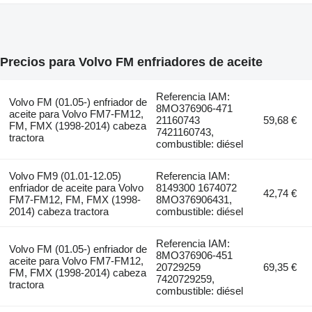
Precios para Volvo FM enfriadores de aceite
Referencia IAM:
Volvo FM (01.05-) enfriador de
8MO376906-471
aceite para Volvo FM7-FM12,
21160743
59,68 €
FM, FMX (1998-2014) cabeza
7421160743,
tractora
combustible: diésel
Volvo FM9 (01.01-12.05)
Referencia IAM:
enfriador de aceite para Volvo
8149300 1674072
42,74 €
FM7-FM12, FM, FMX (1998-
8MO376906431,
2014) cabeza tractora
combustible: diésel
Referencia IAM:
Volvo FM (01.05-) enfriador de
8MO376906-451
aceite para Volvo FM7-FM12,
20729259
69,35 €
FM, FMX (1998-2014) cabeza
7420729259,
tractora
combustible: diésel