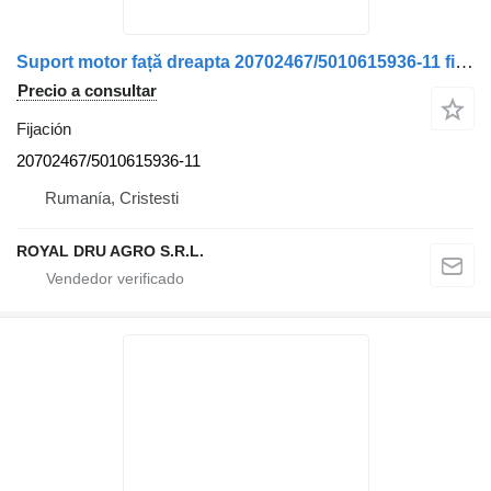
Suport motor față dreapta 20702467/5010615936-11 fijación para Volvo 20702467 5010615936 11 camión
Precio a consultar
Fijación
20702467/5010615936-11
Rumanía, Cristesti
ROYAL DRU AGRO S.R.L.