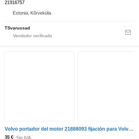
21916757
Estonia, Kõrveküla
TSvaruosad
Volvo portador del motor 21888093 fijación para Volvo FL280 camión
35 €
Sin IVA