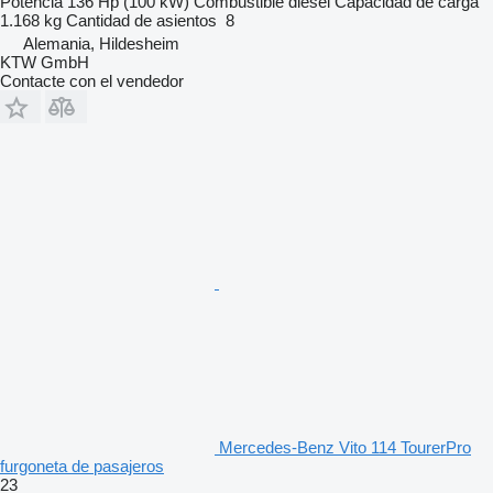
Potencia
136 Hp (100 kW)
Combustible
diésel
Capacidad de carga
1.168 kg
Cantidad de asientos
8
Alemania, Hildesheim
KTW GmbH
Contacte con el vendedor
Mercedes-Benz Vito 114 TourerPro
furgoneta de pasajeros
23