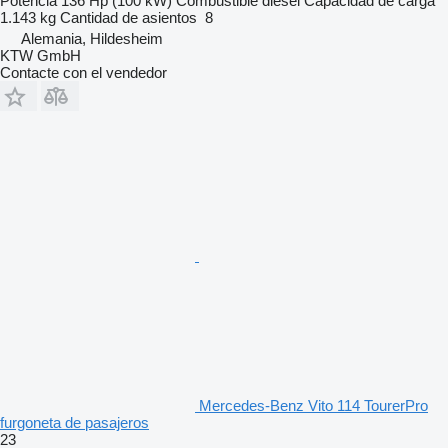
Potencia
136 Hp (100 kW)
Combustible
diésel
Capacidad de carga
1.143 kg
Cantidad de asientos
8
Alemania, Hildesheim
KTW GmbH
Contacte con el vendedor
Mercedes-Benz Vito 114 TourerPro
furgoneta de pasajeros
23