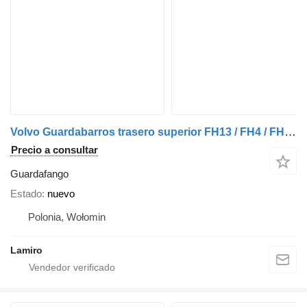
Volvo Guardabarros trasero superior FH13 / FH4 / FH5 / RENAULT T guardafango para Volvo FH13 / FH4 / FH5 / RENAULT T camión
Precio a consultar
Guardafango
Estado
nuevo
Polonia, Wołomin
Lamiro