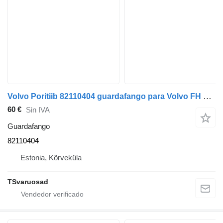
Volvo Poritiib 82110404 guardafango para Volvo FH cabeza tractora
60 €
Sin IVA
Guardafango
82110404
Estonia, Kõrveküla
TSvaruosad