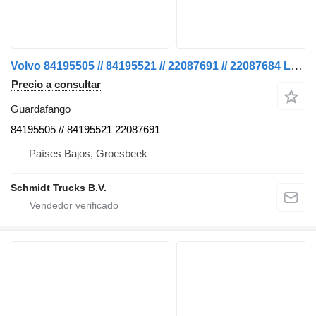
Volvo 84195505 // 84195521 // 22087691 // 22087684 Lámpara LED FM 420 EUR guardafango para camión
Precio a consultar
Guardafango
84195505 // 84195521 22087691
Países Bajos, Groesbeek
Schmidt Trucks B.V.