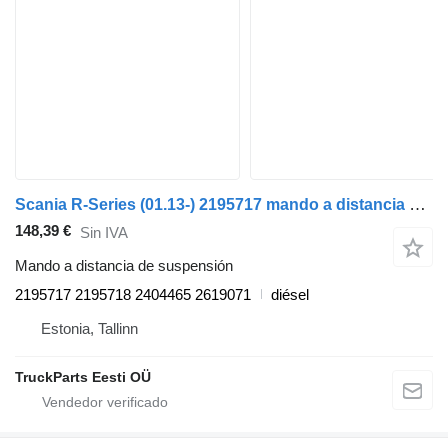
Scania R-Series (01.13-) 2195717 mando a distancia de suspensión para Scania P,G,R,T-series (2004-2017) cabeza tractora
148,39 €
Sin IVA
Mando a distancia de suspensión
2195717 2195718 2404465 2619071
diésel
Estonia, Tallinn
TruckParts Eesti OÜ