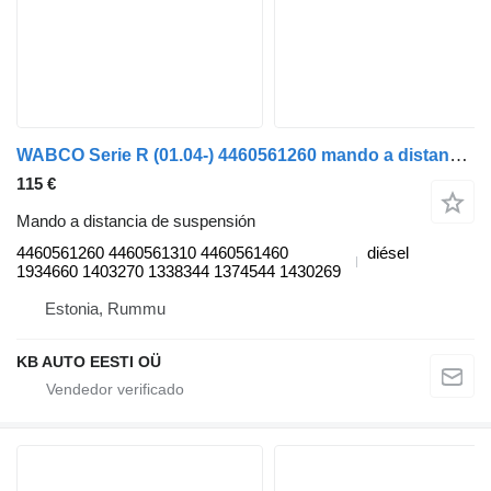
WABCO Serie R (01.04-) 4460561260 mando a distancia de suspensión para Scania P,G,R,T-series (2004-2017) camión
115 €
Mando a distancia de suspensión
4460561260 4460561310 4460561460
diésel
1934660 1403270 1338344 1374544 1430269
Estonia, Rummu
KB AUTO EESTI OÜ