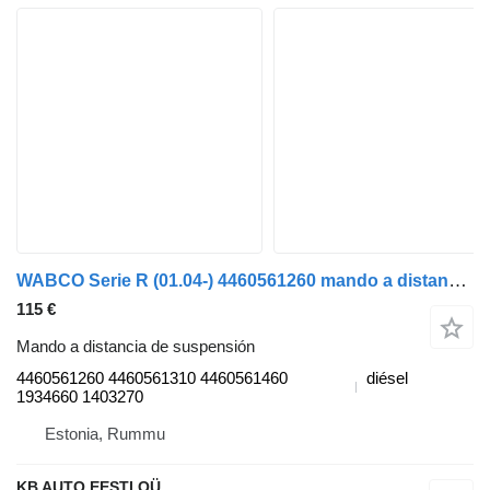
WABCO Serie R (01.04-) 4460561260 mando a distancia de suspensión para Scania P,G,R,T-series (2004-2017) camión
115 €
Mando a distancia de suspensión
4460561260 4460561310 4460561460
diésel
1934660 1403270
Estonia, Rummu
KB AUTO EESTI OÜ