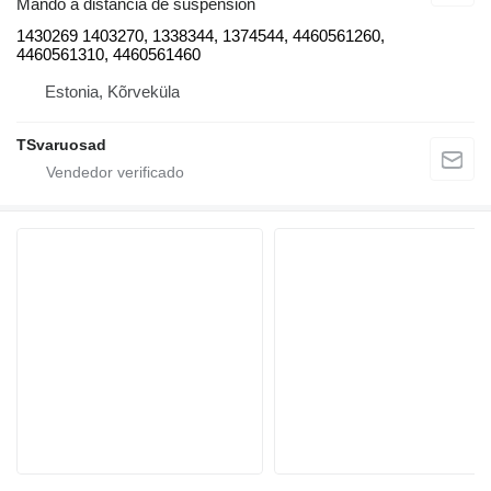
Mando a distancia de suspensión
1430269 1403270, 1338344, 1374544, 4460561260,
4460561310, 4460561460
Estonia, Kõrveküla
TSvaruosad