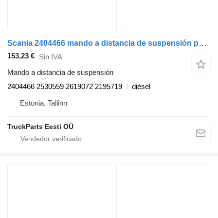
Scania 2404466 mando a distancia de suspensión para Scania L,P,G,R,S-series (2016-) cabeza tractora
153,23 €
Sin IVA
Mando a distancia de suspensión
2404466 2530559 2619072 2195719
diésel
Estonia, Tallinn
TruckParts Eesti OÜ