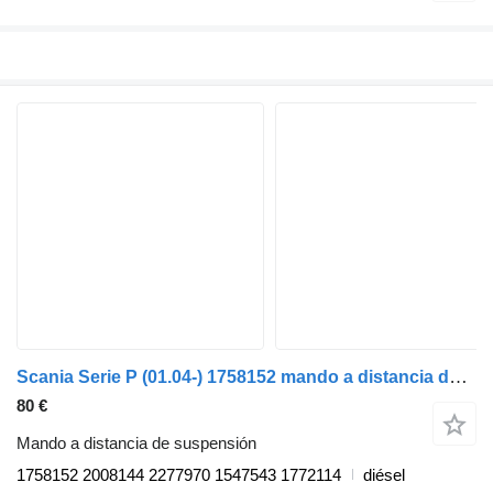
Scania Serie P (01.04-) 1758152 mando a distancia de suspensión para Scania P,G,R,T-series (2004-2017) camión
80 €
Mando a distancia de suspensión
1758152 2008144 2277970 1547543 1772114
diésel