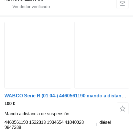
WABCO Serie R (01.04-) 4460561190 mando a distancia de suspensión para Scania P,G,R,T-series (2004-2017) camión
100 €
Mando a distancia de suspensión
4460561190 1522313 1934654 41040928
diésel
9847288