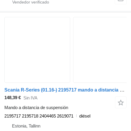
Scania R-Series (01.16-) 2195717 mando a distancia de suspensión para Scania L,P,G,R,S-series (2016-) cabeza tractora
148,39 €
Sin IVA
Mando a distancia de suspensión
2195717 2195718 2404465 2619071
diésel
Estonia, Tallinn