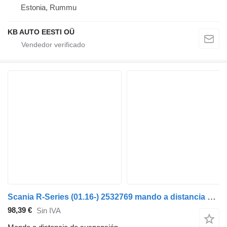
Estonia, Rummu
KB AUTO EESTI OÜ
Scania R-Series (01.16-) 2532769 mando a distancia de suspensión para Scania L,P,G,R,S-series (2016-) cabeza tractora
98,39 €
Sin IVA