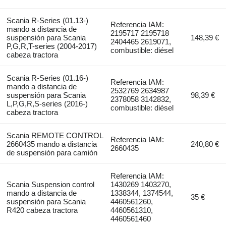
Scania R-Series (01.13-)
Referencia IAM:
mando a distancia de
2195717 2195718
suspensión para Scania
148,39 €
2404465 2619071,
P,G,R,T-series (2004-2017)
combustible: diésel
cabeza tractora
Scania R-Series (01.16-)
Referencia IAM:
mando a distancia de
2532769 2634987
suspensión para Scania
98,39 €
2378058 3142832,
L,P,G,R,S-series (2016-)
combustible: diésel
cabeza tractora
Scania REMOTE CONTROL
Referencia IAM:
2660435 mando a distancia
240,80 €
2660435
de suspensión para camión
Referencia IAM:
Scania Suspension control
1430269 1403270,
mando a distancia de
1338344, 1374544,
35 €
suspensión para Scania
4460561260,
R420 cabeza tractora
4460561310,
4460561460