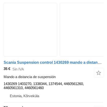
Scania Suspension control 1430269 mando a distancia de suspensión para Scania R420 cabeza tractora
35 €
Sin IVA
Mando a distancia de suspensión
1430269 1403270, 1338344, 1374544, 4460561260,
4460561310, 4460561460
Estonia, Kõrveküla