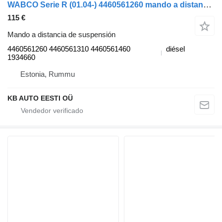
WABCO Serie R (01.04-) 4460561260 mando a distancia de suspensión para Scania P,G,R,T-series (2004-2017) camión
115 €
Mando a distancia de suspensión
4460561260 4460561310 4460561460
diésel
1934660
Estonia, Rummu
KB AUTO EESTI OÜ