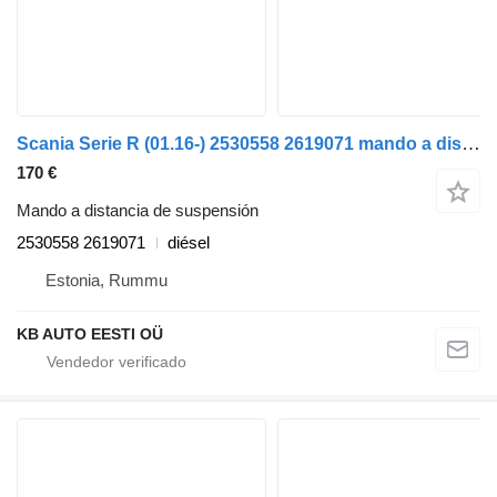
Scania Serie R (01.16-) 2530558 2619071 mando a distancia de suspensión para Scania L,P,G,R,S camión
170 €
Mando a distancia de suspensión
2530558 2619071
diésel
Estonia, Rummu
KB AUTO EESTI OÜ