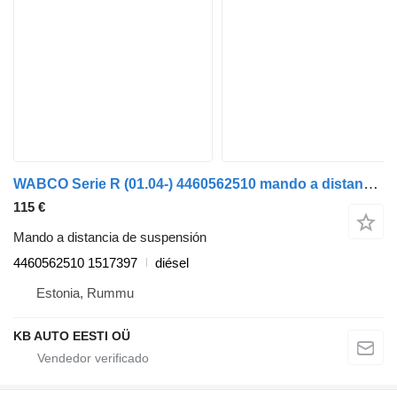
WABCO Serie R (01.04-) 4460562510 mando a distancia de suspensión para Scania P,G,R,T-series (2004-2017) camión
115 €
Mando a distancia de suspensión
4460562510 1517397
diésel
Estonia, Rummu
KB AUTO EESTI OÜ