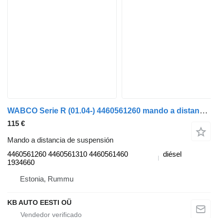
WABCO Serie R (01.04-) 4460561260 mando a distancia de suspensión para Scania P,G,R,T-series (2004-2017) camión
115 €
Mando a distancia de suspensión
4460561260 4460561310 4460561460
diésel
1934660
Estonia, Rummu
KB AUTO EESTI OÜ