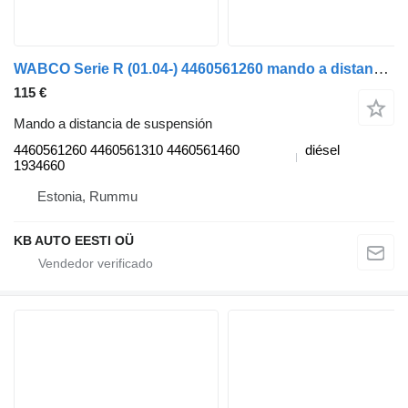
WABCO Serie R (01.04-) 4460561260 mando a distancia de suspensión para Scania P,G,R,T-series (2004-2017) camión
115 €
Mando a distancia de suspensión
4460561260 4460561310 4460561460
diésel
1934660
Estonia, Rummu
KB AUTO EESTI OÜ