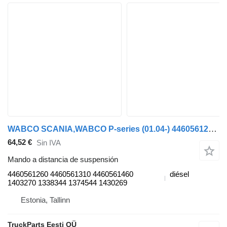
WABCO SCANIA,WABCO P-series (01.04-) 4460561260 mando a distancia de suspensión para Scania P,G,R,T-series (2004-2017) cabeza tractora
64,52 €
Sin IVA
Mando a distancia de suspensión
4460561260 4460561310 4460561460
diésel
1403270 1338344 1374544 1430269
Estonia, Tallinn
TruckParts Eesti OÜ