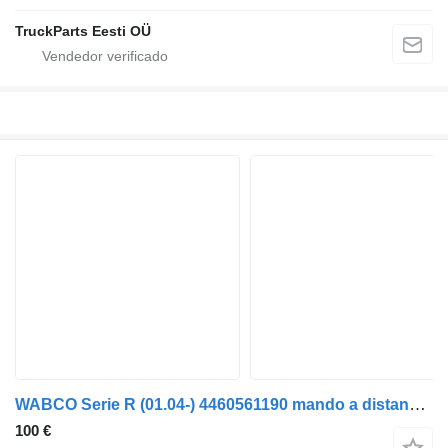
TruckParts Eesti OÜ
WABCO Serie R (01.04-) 4460561190 mando a distancia de suspensión para Scania P,G,R,T-series (2004-2017) camión
100 €