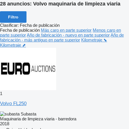
28 anuncios:
Volvo maquinaria de limpieza viaria
Filtro
Clasificar
:
Fecha de publicación
Fecha de publicación
Más caro en parte superior
Menos caro en
parte superior
Año de fabricación - nuevo en parte superior
Año de
fabricación - más antiguo en parte superior
Kilometraje ⬊
Kilometraje ⬈
1
Volvo FL250
Subasta
Maquinaria de limpieza viaria - barredora
2018