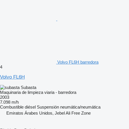
Volvo FL6H barredora
4
Volvo FL6H
Subasta
Maquinaria de limpieza viaria - barredora
2003
7.098 m/h
Combustible
diésel
Suspensión
neumática/neumática
Emiratos Árabes Unidos, Jebel Ali Free Zone