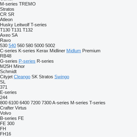
M-series
TREMO
Stratos
CR
SR
Atleon
Husky
Leitwolf
T-series
T130
T131
T132
Axeo
SA
Ravo
530
540
560
580
5000
5002
C-series
K-series
Kerax
Midliner
Midlum
Premium
RB48
G-series
P-series
R-series
M25H
Minor
Schmidt
Cityjet
Cleango
SK
Stratos
Swingo
SL
371
E-series
244
800
6100
6400
7200
7300
A-series
M-series
T-series
Crafter
Virtus
Volvo
B-series
FE
FE 300
FH
FH16