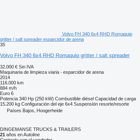
Volvo FH 340 6x4 RHD Romaquip
gritter / salt spreader esparcidor de arena
35
Volvo FH 340 6x4 RHD Romaquip gritter / salt spreader
32.000 €
Sin IVA
Maquinaria de limpieza viaria - esparcidor de arena
2014
116.000 km
884 m/h
Euro 6
Potencia
340 Hp (250 kW)
Combustible
diésel
Capacidad de carga
15.200 kg
Configuración del eje
6x4
Suspensión
resorte/resorte
Países Bajos, Hoogerheide
DINGEMANSE TRUCKS & TRAILERS
21
años en Autoline
Contacte con el vendedor