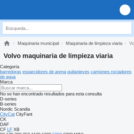
Maquinaria municipal
Maquinaria de limpieza viaria
Vo
Volvo maquinaria de limpieza viaria
Categoría
barredoras
esparcidores de arena
quitanieves
camiones rociadores
de agua
Marca
No se han encontrado resultados para esta consulta
D-series
B-series
Nordic
Scandia
CityCat
CityFant
CK
DAF
CF
LF
XB