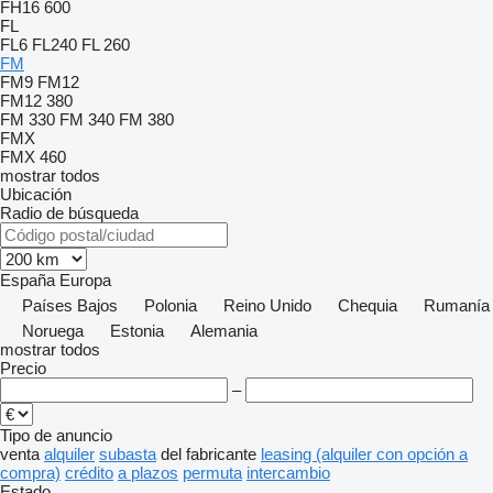
FH16 600
FL
FL6
FL240
FL 260
FM
FM9
FM12
FM12 380
FM 330
FM 340
FM 380
FMX
FMX 460
mostrar todos
Ubicación
Radio de búsqueda
España
Europa
Países Bajos
Polonia
Reino Unido
Chequia
Rumanía
Noruega
Estonia
Alemania
mostrar todos
Precio
–
Tipo de anuncio
venta
alquiler
subasta
del fabricante
leasing (alquiler con opción a
compra)
crédito
a plazos
permuta
intercambio
Estado