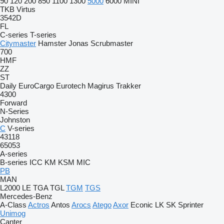
90
120
200
850
1100
1300
5000
6000
MINI
TKB
Virtus
3542D
FL
C-series
T-series
Citymaster
Hamster
Jonas
Scrubmaster
700
HMF
ZZ
ST
Daily
EuroCargo
Eurotech
Magirus
Trakker
4300
Forward
N-Series
Johnston
C
V-series
43118
65053
A-series
B-series
ICC
KM
KSM
MIC
PB
MAN
L2000
LE
TGA
TGL
TGM
TGS
Mercedes-Benz
A-Class
Actros
Antos
Arocs
Atego
Axor
Econic
LK
SK
Sprinter
Unimog
Canter