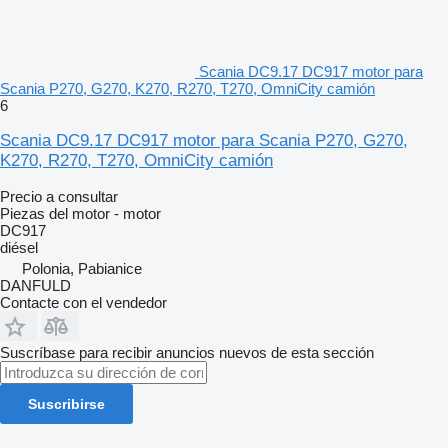
Scania DC9.17 DC917 motor para
Scania P270, G270, K270, R270, T270, OmniCity camión
6
Scania DC9.17 DC917 motor para Scania P270, G270,
K270, R270, T270, OmniCity camión
Precio a consultar
Piezas del motor - motor
DC917
diésel
Polonia, Pabianice
DANFULD
Contacte con el vendedor
Suscríbase para recibir anuncios nuevos de esta sección
Suscribirse