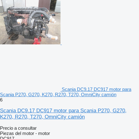
Scania DC9.17 DC917 motor para
Scania P270, G270, K270, R270, T270, OmniCity camión
6
Scania DC9.17 DC917 motor para Scania P270, G270,
K270, R270, T270, OmniCity camión
Precio a consultar
Piezas del motor - motor
DC917