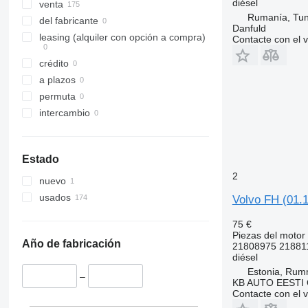
diésel
FL614
FM 400
venta
Rumanía, Tun
FL615
FM 410
del fabricante
Danfuld
FL618
FM 440
leasing (alquiler con opción a compra)
Contacte con el 
FM 460
crédito
FM 480
a plazos
permuta
intercambio
Estado
2
nuevo
usados
Volvo FH (01.
75 €
Piezas del motor 
Año de fabricación
21808975 21881
diésel
Estonia, Ru
–
KB AUTO EESTI
Contacte con el 