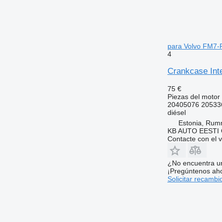
para Volvo FM7-
4
Crankcase Int
75 €
Piezas del motor 
20405076 20533
diésel
Estonia, Ru
KB AUTO EESTI
Contacte con el 
¿No encuentra u
¡Pregúntenos ah
Solicitar recambi