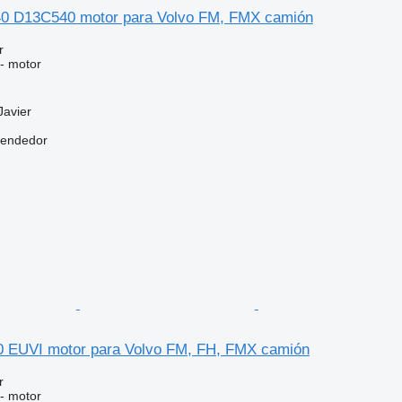
40 D13C540 motor para Volvo FM, FMX camión
r
 - motor
Javier
vendedor
 EUVI motor para Volvo FM, FH, FMX camión
r
 - motor