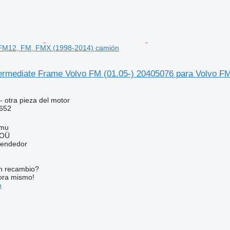
FM12, FM, FMX (1998-2014) camión
ermediate Frame Volvo FM (01.05-) 20405076 para Volvo 
- otra pieza del motor
652
mmu
 OÜ
vendedor
n recambio?
ora mismo!
o