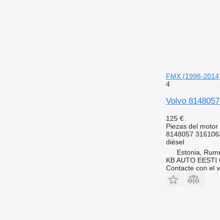
FMX (1998-2014
4
Volvo 8148057
125 €
Piezas del motor 
8148057 316106
diésel
Estonia, Ru
KB AUTO EESTI
Contacte con el 