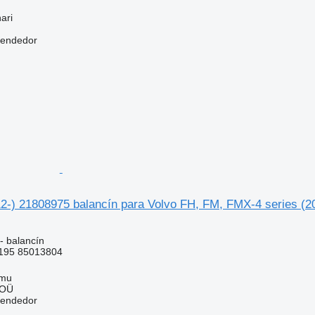
ari
vendedor
12-) 21808975 balancín para Volvo FH, FM, FMX-4 series (2
- balancín
195 85013804
mmu
 OÜ
vendedor