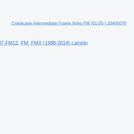
Crankcase Intermediate Frame Volvo FM (01.05-) 20405076
FM7-FM12, FM, FMX (1998-2014) camión