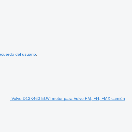
acuerdo del usuario
.
Volvo D13K460 EUVI motor para Volvo FM, FH, FMX camión