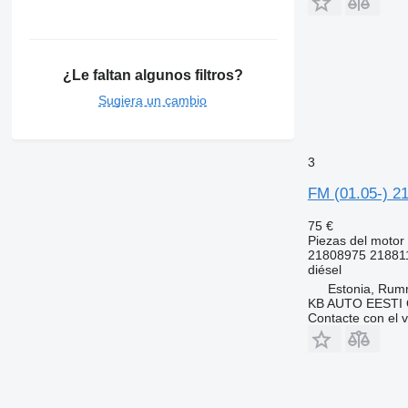
¿Le faltan algunos filtros?
Sugiera un cambio
3
FM (01.05-) 2
75 €
Piezas del motor 
21808975 21881
diésel
Estonia, Ru
KB AUTO EESTI
Contacte con el 