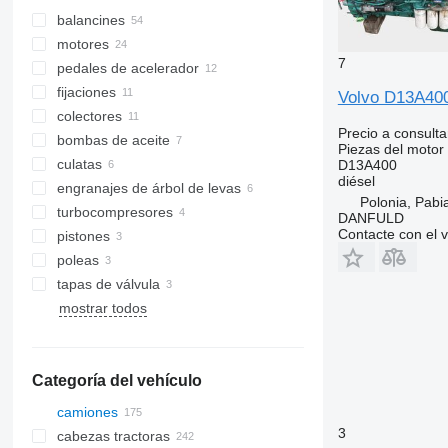
balancines
motores
7
pedales de acelerador
fijaciones
Volvo D13A400
colectores
Precio a consulta
bombas de aceite
Piezas del motor
culatas
D13A400
diésel
engranajes de árbol de levas
Polonia, Pabi
turbocompresores
DANFULD
Contacte con el 
pistones
poleas
tapas de válvula
mostrar todos
Categoría del vehículo
camiones
3
cabezas tractoras