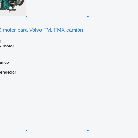
 motor para Volvo FM, FMX camión
r
 - motor
anice
vendedor