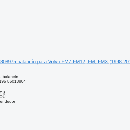
1808975 balancín para Volvo FM7-FM12, FM, FMX (1998-20
- balancín
195 85013804
mmu
 OÜ
vendedor