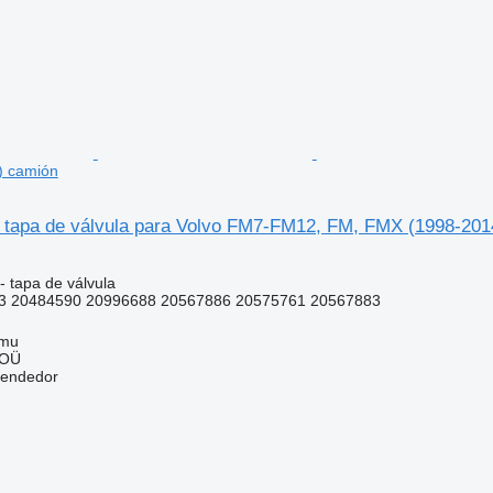
) camión
 tapa de válvula para Volvo FM7-FM12, FM, FMX (1998-201
- tapa de válvula
3 20484590 20996688 20567886 20575761 20567883
mmu
 OÜ
vendedor