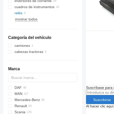
inversores de corriente
cuadros de instrumentos
relés
mostrar todos
Categoría del vehículo
camiones
cabezas tractoras
Marca
DAF
Futura
MAXIMA
C-series
Suscríbase para 
MAN
CF
EuroCargo
Suscribirse
Mercedes-Benz
LF
EuroStar
A-series
Renault
XF
Eurorider
LE
A-Class
Canter
Cityliner
Al hacer clic aq
Scania
Stralis
Lion's series
Actros
Jetliner
Magnum