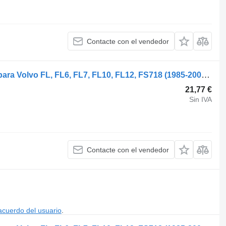
Contacte con el vendedor
Volvo FL7 (01.85-12.98) 1594175 relé para Volvo FL, FL6, FL7, FL10, FL12, FS718 (1985-2005) cabeza tractora
21,77 €
Sin IVA
Contacte con el vendedor
acuerdo del usuario
.