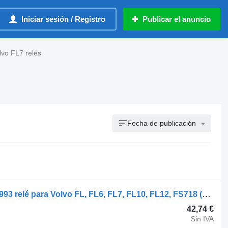
Iniciar sesión / Registro
Publicar el anuncio
lvo FL7 relés
Fecha de publicación
Volvo FL7 (01.85-12.98) 3171147 1089993 relé para Volvo FL, FL6, FL7, FL10, FL12, FS718 (1985-2005) cabeza tractora
42,74 €
Sin IVA