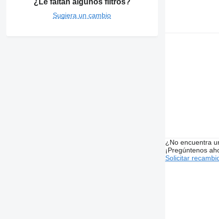
¿Le faltan algunos filtros?
Sugiera un cambio
¿No encuentra u
¡Pregúntenos ah
Solicitar recambi