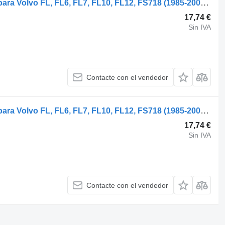
Volvo FL7 (01.85-12.98) 1594184 relé para Volvo FL, FL6, FL7, FL10, FL12, FS718 (1985-2005) camión
17,74 €
Sin IVA
Contacte con el vendedor
Volvo FL7 (01.85-12.98) 1594184 relé para Volvo FL, FL6, FL7, FL10, FL12, FS718 (1985-2005) cabeza tractora
17,74 €
Sin IVA
Contacte con el vendedor