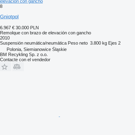
elevación con gancho
8
Gniotpol
6.967 €
30.000 PLN
Remolque con brazo de elevación con gancho
2010
Suspensión
neumática/neumática
Peso neto
3.800 kg
Ejes
2
Polonia, Siemianowice Śląskie
BM Recykling Sp. z o.o.
Contacte con el vendedor