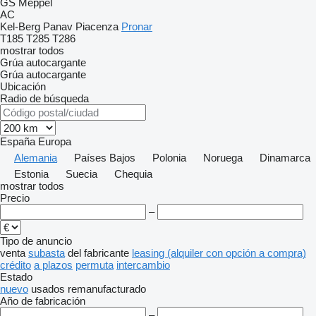
GS Meppel
AC
Kel-Berg
Panav
Piacenza
Pronar
T185
T285
T286
mostrar todos
Grúa autocargante
Grúa autocargante
Ubicación
Radio de búsqueda
España
Europa
Alemania
Países Bajos
Polonia
Noruega
Dinamarca
Estonia
Suecia
Chequia
mostrar todos
Precio
–
Tipo de anuncio
venta
subasta
del fabricante
leasing (alquiler con opción a compra)
crédito
a plazos
permuta
intercambio
Estado
nuevo
usados
remanufacturado
Año de fabricación
–