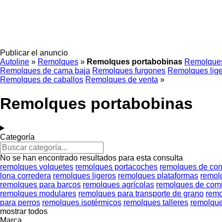
Publicar el anuncio
Autoline
»
Remolques
»
Remolques portabobinas
Remolques
Remolques de cama baja
Remolques furgones
Remolques lig
Remolques de caballos
Remolques de venta
»
Remolques portabobinas
Categoría
No se han encontrado resultados para esta consulta
remolques volquetes
remolques portacoches
remolques de co
lona corredera
remolques ligeros
remolques plataformas
remol
remolques para barcos
remolques agrícolas
remolques de com
remolques modulares
remolques para transporte de grano
remo
para perros
remolques isotérmicos
remolques talleres
remolque
mostrar todos
Marca