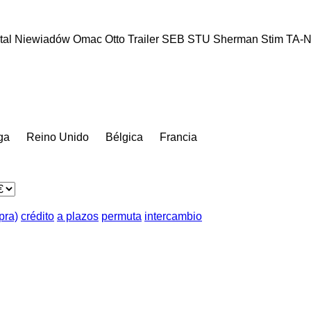
tal
Niewiadów
Omac
Otto Trailer
SEB
STU
Sherman
Stim
TA-
ga
Reino Unido
Bélgica
Francia
pra)
crédito
a plazos
permuta
intercambio