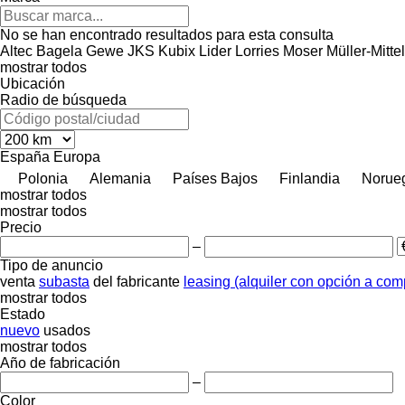
No se han encontrado resultados para esta consulta
Altec
Bagela
Gewe
JKS
Kubix
Lider
Lorries
Moser
Müller-Mittel
mostrar todos
Ubicación
Radio de búsqueda
España
Europa
Polonia
Alemania
Países Bajos
Finlandia
Norue
mostrar todos
mostrar todos
Precio
–
Tipo de anuncio
venta
subasta
del fabricante
leasing (alquiler con opción a com
mostrar todos
Estado
nuevo
usados
mostrar todos
Año de fabricación
–
Color