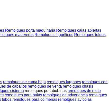
res
Remolques porta maquinaria
Remolques cajas abiertas
molques madereros
Remolques frigoríficos
Remolques toldos
as
remolques de cama baja
remolques furgones
remolques con
ues de caballos
remolques de venta
remolques chasis
lques cisterna
remolques portabobinas
remolques de moto
les
remolques para balas
remolques de advertencia
remolques
 tubos
remolques para colmenas
remolques avícolas