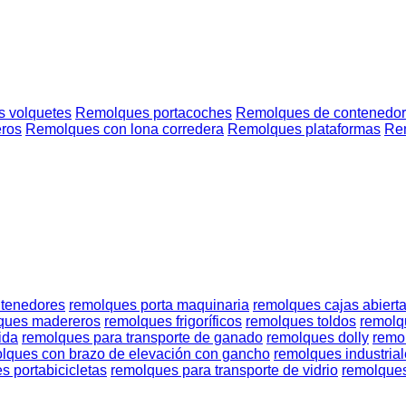
 volquetes
Remolques portacoches
Remolques de contenedo
eros
Remolques con lona corredera
Remolques plataformas
Re
ntenedores
remolques porta maquinaria
remolques cajas abiert
ques madereros
remolques frigoríficos
remolques toldos
remolq
ida
remolques para transporte de ganado
remolques dolly
remo
lques con brazo de elevación con gancho
remolques industria
s portabicicletas
remolques para transporte de vidrio
remolques