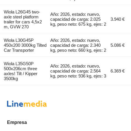
Wiola L26G45 two-
Año: 2026, estado: nuevo,
axle steel platform
capacidad de carga: 2.025
3.940 €
trailer for cars 4,5x2
kg, peso neto: 675 kg, ejes: 2
m, GVW 270
Wiola L30G45P
Año: 2026, estado: nuevo,
450x200 3000kg Tilted
capacidad de carga: 2.340
5.086 €
Car Transporter
kg, peso neto: 660 kg, ejes: 2
Wiola L35G50P
Año: 2026, estado: nuevo,
500x206cm three
capacidad de carga: 2.564
6.369 €
axles! Tilt / Kipper
kg, peso neto: 936 kg, ejes: 3
3500kg
Empresa