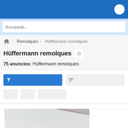
Remolques
Hüffermann remolques
Hüffermann remolques
75 anuncios:
Hüffermann remolques