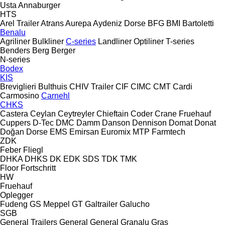
Usta
Annaburger
HTS
Arel Trailer
Atrans
Aurepa
Aydeniz Dorse
BFG
BMI
Bartoletti
Benalu
Agriliner
Bulkliner
C-series
Landliner
Optiliner
T-series
Benders
Berg
Berger
N-series
Bodex
KIS
Breviglieri
Bulthuis
CHIV Trailer
CIF
CIMC
CMT
Cardi
Carmosino
Carnehl
CHKS
Castera
Ceylan
Ceytreyler
Chieftain
Coder
Crane Fruehauf
Cuppers
D-Tec
DMC
Damm
Danson
Dennison
Domat
Donat
Doğan Dorse
EMS
Emirsan
Euromix MTP
Farmtech
ZDK
Feber
Fliegl
DHKA
DHKS
DK
EDK
SDS
TDK
TMK
Floor
Fortschritt
HW
Fruehauf
Oplegger
Fudeng
GS Meppel
GT
Galtrailer
Galucho
SGB
General Trailers
General
General
Granalu
Gras