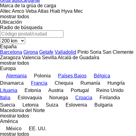
Grúa autocargante
Marca de la grúa de carga
Altec
Amco Veba
Atlas
Hiab
Hyva
Mec
mostrar todos
Ubicación
Radio de búsqueda
España
Barcelona
Girona
Getafe
Valladolid
Pinto
Soria
San Clemente
Zaragoza
Valencia
Sevilla
Alcalá de Guadaíra
mostrar todos
Europa
Alemania
Polonia
Países Bajos
Bélgica
Dinamarca
Francia
Chequia
Rumanía
Hungría
Lituania
Estonia
Austria
Portugal
Reino Unido
Italia
Eslovaquia
Noruega
Croacia
Finlandia
Suecia
Letonia
Suiza
Eslovenia
Bulgaria
Macedonia del Norte
mostrar todos
América
México
EE. UU.
mostrar todos