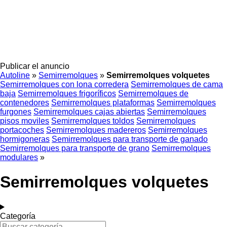
Publicar el anuncio
Autoline
»
Semirremolques
»
Semirremolques volquetes
Semirremolques con lona corredera
Semirremolques de cama
baja
Semirremolques frigoríficos
Semirremolques de
contenedores
Semirremolques plataformas
Semirremolques
furgones
Semirremolques cajas abiertas
Semirremolques
pisos moviles
Semirremolques toldos
Semirremolques
portacoches
Semirremolques madereros
Semirremolques
hormigoneras
Semirremolques para transporte de ganado
Semirremolques para transporte de grano
Semirremolques
modulares
»
Semirremolques volquetes
Categoría