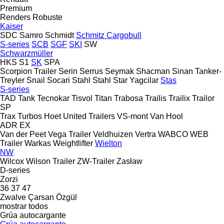
Premium
Renders
Robuste
Kaiser
SDC
Samro
Schmidt
Schmitz Cargobull
S-series
SCB
SGF
SKI
SW
Schwarzmüller
HKS
S1
SK
SPA
Scorpion Trailer
Serin
Serrus
Seymak
Shacman
Sinan Tanker-
Treyler
Snail
Socari
Stahl
Stahl
Star Yagcilar
Stas
S-series
TAD
Tank
Tecnokar
Tisvol
Titan
Trabosa
Trailis
Trailix
Trailor
SP
Trax
Turbos Hoet
United Trailers
VS-mont
Van Hool
ADR
EX
Van der Peet
Vega Trailer
Veldhuizen
Vertra
WABCO
WEB
Trailer
Warkas
Weightlifter
Wielton
NW
Wilcox
Wilson Trailer
ZW-Trailer
Zasław
D-series
Zorzi
36
37
47
Zwalve
Çarsan
Özgül
mostrar todos
Grúa autocargante