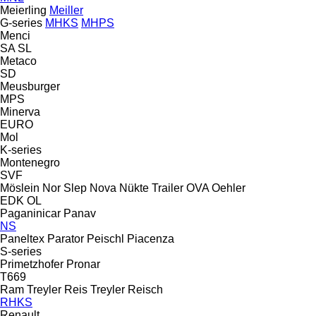
Meierling
Meiller
G-series
MHKS
MHPS
Menci
SA
SL
Metaco
SD
Meusburger
MPS
Minerva
EURO
Mol
K-series
Montenegro
SVF
Möslein
Nor Slep
Nova
Nükte Trailer
OVA
Oehler
EDK
OL
Paganinicar
Panav
NS
Paneltex
Parator
Peischl
Piacenza
S-series
Primetzhofer
Pronar
T669
Ram Treyler
Reis Treyler
Reisch
RHKS
Renault