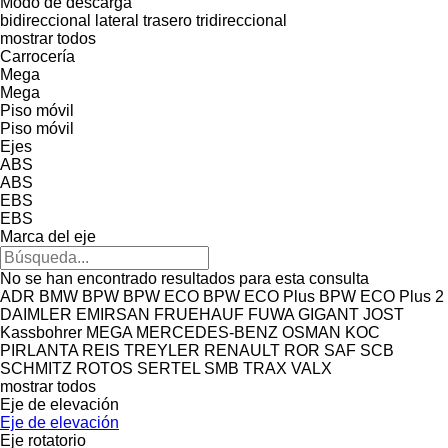
Modo de descarga
bidireccional
lateral
trasero
tridireccional
mostrar todos
Carrocería
Mega
Mega
Piso móvil
Piso móvil
Ejes
ABS
ABS
EBS
EBS
Marca del eje
No se han encontrado resultados para esta consulta
ADR
BMW
BPW
BPW ECO
BPW ECO Plus
BPW ECO Plus 2
DAIMLER
EMIRSAN
FRUEHAUF
FUWA
GIGANT
JOST
Kassbohrer
MEGA
MERCEDES-BENZ
OSMAN KOC
PIRLANTA
REIS TREYLER
RENAULT
ROR
SAF
SCB
SCHMITZ ROTOS
SERTEL
SMB
TRAX
VALX
mostrar todos
Eje de elevación
Eje de elevación
Eje rotatorio