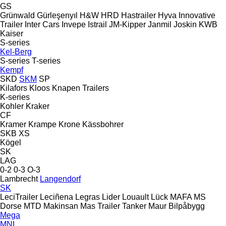
GS
Grünwald
Gürleşenyıl
H&W
HRD
Hastrailer
Hyva
Innovative
Trailer
Inter Cars
Invepe
Istrail
JM-Kipper
Janmil
Joskin
KWB
Kaiser
S-series
Kel-Berg
S-series
T-series
Kempf
SKD
SKM
SP
Kilafors
Kloos
Knapen Trailers
K-series
Kohler
Kraker
CF
Kramer
Krampe
Krone
Kässbohrer
SKB
XS
Kögel
SK
LAG
0-2
0-3
O-3
Lambrecht
Langendorf
SK
LeciTrailer
Leciñena
Legras
Lider
Louault
Lück
MAFA
MS
Dorse
MTD
Makinsan
Mas Trailer Tanker
Maur Bilpåbygg
Mega
MNL