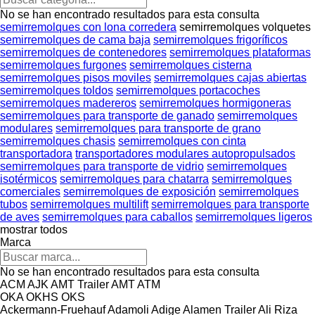
No se han encontrado resultados para esta consulta
semirremolques con lona corredera
semirremolques volquetes
semirremolques de cama baja
semirremolques frigoríficos
semirremolques de contenedores
semirremolques plataformas
semirremolques furgones
semirremolques cisterna
semirremolques pisos moviles
semirremolques cajas abiertas
semirremolques toldos
semirremolques portacoches
semirremolques madereros
semirremolques hormigoneras
semirremolques para transporte de ganado
semirremolques
modulares
semirremolques para transporte de grano
semirremolques chasis
semirremolques con cinta
transportadora
transportadores modulares autopropulsados
semirremolques para transporte de vidrio
semirremolques
isotérmicos
semirremolques para chatarra
semirremolques
comerciales
semirremolques de exposición
semirremolques
tubos
semirremolques multilift
semirremolques para transporte
de aves
semirremolques para caballos
semirremolques ligeros
mostrar todos
Marca
No se han encontrado resultados para esta consulta
ACM
AJK
AMT Trailer
AMT
ATM
OKA
OKHS
OKS
Ackermann-Fruehauf
Adamoli
Adige
Alamen Trailer
Ali Riza