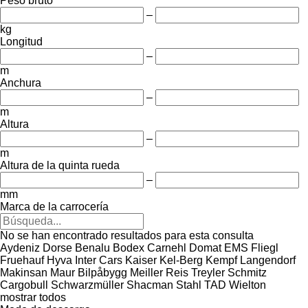
Peso bruto
–
kg
Longitud
–
m
Anchura
–
m
Altura
–
m
Altura de la quinta rueda
–
mm
Marca de la carrocería
No se han encontrado resultados para esta consulta
Aydeniz Dorse
Benalu
Bodex
Carnehl
Domat
EMS
Fliegl
Fruehauf
Hyva
Inter Cars
Kaiser
Kel-Berg
Kempf
Langendorf
Makinsan
Maur Bilpåbygg
Meiller
Reis Treyler
Schmitz
Cargobull
Schwarzmüller
Shacman
Stahl
TAD
Wielton
mostrar todos