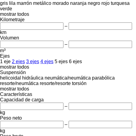
gris
lila
marrón
metálico
morado
naranja
negro
rojo
turquesa
verde
mostrar todos
Kilometraje
–
km
Volumen
–
m³
Ejes
1 eje
2 ejes
3 ejes
4 ejes
5 ejes
6 ejes
mostrar todos
Suspensión
helicoidal
hidráulica
neumática/neumática
parabólica
resorte/neumática
resorte/resorte
torsión
mostrar todos
Características
Capacidad de carga
–
kg
Peso neto
–
kg