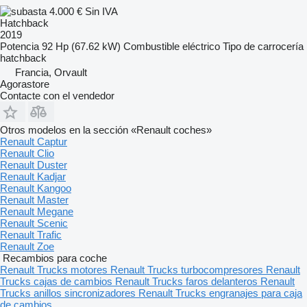
4.000 €
Sin IVA
Hatchback
2019
Potencia
92 Hp (67.62 kW)
Combustible
eléctrico
Tipo de carrocería
hatchback
Francia, Orvault
Agorastore
Contacte con el vendedor
Otros modelos en la sección «Renault coches»
Renault Captur
Renault Clio
Renault Duster
Renault Kadjar
Renault Kangoo
Renault Master
Renault Megane
Renault Scenic
Renault Trafic
Renault Zoe
Recambios para coche
Renault Trucks motores
Renault Trucks turbocompresores
Renault
Trucks cajas de cambios
Renault Trucks faros delanteros
Renault
Trucks anillos sincronizadores
Renault Trucks engranajes para caja
de cambios