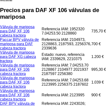
Precios para DAF XF 106 válvulas de
mariposa
Válvula de mariposa
Referencia IAM: 1952320
para DAF XF 106
735,70 €
7.04253.50 2128860
cabeza tractora
Paccar BPV válvula de
Referencia IAM: 2104973,
mariposa para DAF
2128863, 2187593, 2256376,
700 €
cabeza tractora
2339636
Válvula de mariposa
Estado: nuevo, referencia
para DAF XG cabeza
1.200 €
IAM: 2339629, 2210375
tractora
Válvula de mariposa
Referencia IAM: 7.04253.70
para DAF XF 106
2128867 2104977 2021937
995,30 €
cabeza tractora
2187597 2256380
Válvula de mariposa
Referencia IAM: 7.04253.68
para DAF XF 106
1.039 €
2123995 2256375 2187602
cabeza tractora
Válvula de mariposa
para DAF XF 106
Referencia IAM: 2123995
900 €
cabeza tractora
DAF BPV válvula de
Referencia IAM: 2243026;