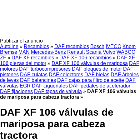
Publicar el anuncio
Autoline
»
Recambios
»
DAF recambios
Bosch
IVECO
Knorr-
Bremse
MAN
Mercedes-Benz
Renault
Scania
Volvo
WABCO
ZF
»
DAF XF recambios
»
DAF XF 106 recambios
»
DAF XF
106 piezas del motor
»
DAF XF 106 válvulas de mariposa
DAF
motores
DAF turbocompresores
DAF bloques de motor
DAF
pistones
DAF culatas
DAF colectores
DAF bielas
DAF árboles
de levas
DAF balancines
DAF cajas para filtro de aceite
DAF
válvulas EGR
DAF cigüeñales
DAF pedales de acelerador
DAF fijaciones
DAF tapas de válvula
»
DAF XF 106 válvulas
de mariposa para cabeza tractora
»
DAF XF 106 válvulas de
mariposa para cabeza
tractora