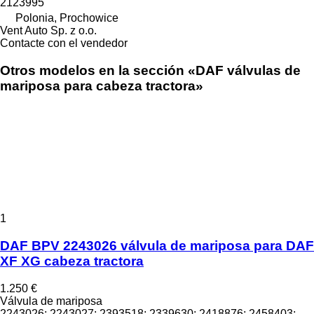
2123995
Polonia, Prochowice
Vent Auto Sp. z o.o.
Contacte con el vendedor
Otros modelos en la sección «DAF válvulas de
mariposa para cabeza tractora»
1
DAF BPV 2243026 válvula de mariposa para DAF
XF XG cabeza tractora
1.250 €
Válvula de mariposa
2243026; 2243027; 2393518; 2339630; 2418876; 2458403;