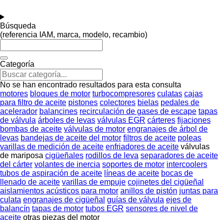
Búsqueda
(referencia IAM, marca, modelo, recambio)
Categoría
No se han encontrado resultados para esta consulta
motores
bloques de motor
turbocompresores
culatas
cajas
para filtro de aceite
pistones
colectores
bielas
pedales de
acelerador
balancines
recirculación de gases de escape
tapas
de válvula
árboles de levas
válvulas EGR
cárteres
fijaciones
bombas de aceite
válvulas de motor
engranajes de árbol de
levas
bandejas de aceite del motor
filtros de aceite
poleas
varillas de medición de aceite
enfriadores de aceite
válvulas
de mariposa
cigüeñales
rodillos de leva
separadores de aceite
del cárter
volantes de inercia
soportes de motor
intercoolers
tubos de aspiración de aceite
líneas de aceite
bocas de
llenado de aceite
varillas de empuje
cojinetes del cigüeñal
aislamientos acústicos para motor
anillos de pistón
juntas para
culata
engranajes de cigüeñal
guías de válvula
ejes de
balancín
tapas de motor
tubos EGR
sensores de nivel de
aceite
otras piezas del motor