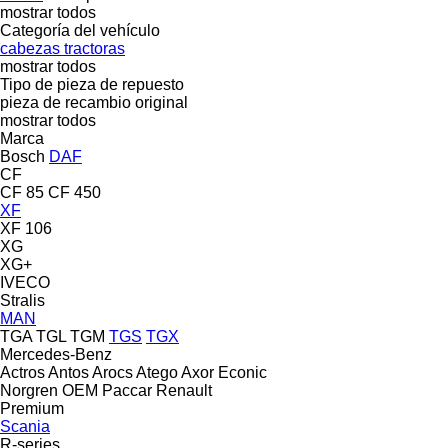
mostrar todos
Categoría del vehículo
cabezas tractoras
mostrar todos
Tipo de pieza de repuesto
pieza de recambio original
mostrar todos
Marca
Bosch
DAF
CF
CF 85
CF 450
XF
XF 106
XG
XG+
IVECO
Stralis
MAN
TGA
TGL
TGM
TGS
TGX
Mercedes-Benz
Actros
Antos
Arocs
Atego
Axor
Econic
Norgren
OEM
Paccar
Renault
Premium
Scania
R-series