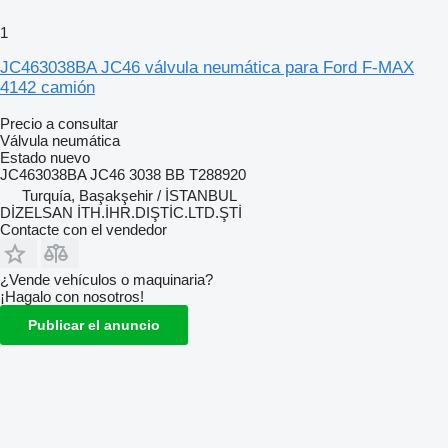
1
JC463038BA JC46 válvula neumática para Ford F-MAX
4142 camión
Precio a consultar
Válvula neumática
Estado
nuevo
JC463038BA JC46 3038 BB T288920
Turquía, Başakşehir / İSTANBUL
DİZELSAN İTH.İHR.DIŞTİC.LTD.ŞTİ
Contacte con el vendedor
¿Vende vehículos o maquinaria?
¡Hagalo con nosotros!
Publicar el anuncio