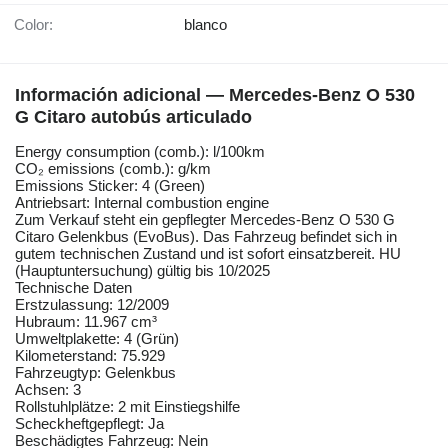
Color:
blanco
Información adicional — Mercedes-Benz O 530
G Citaro autobús articulado
Energy consumption (comb.): l/100km
CO₂ emissions (comb.): g/km
Emissions Sticker: 4 (Green)
Antriebsart: Internal combustion engine
Zum Verkauf steht ein gepflegter Mercedes-Benz O 530 G
Citaro Gelenkbus (EvoBus). Das Fahrzeug befindet sich in
gutem technischen Zustand und ist sofort einsatzbereit. HU
(Hauptuntersuchung) gültig bis 10/2025
Technische Daten
Erstzulassung: 12/2009
Hubraum: 11.967 cm³
Umweltplakette: 4 (Grün)
Kilometerstand: 75.929
Fahrzeugtyp: Gelenkbus
Achsen: 3
Rollstuhlplätze: 2 mit Einstiegshilfe
Scheckheftgepflegt: Ja
Beschädigtes Fahrzeug: Nein