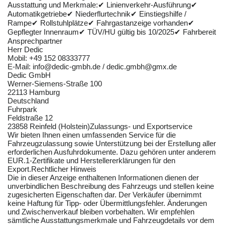
Ausstattung und Merkmale:✔ Linienverkehr-Ausführung✔
Automatikgetriebe✔ Niederflurtechnik✔ Einstiegshilfe /
Rampe✔ Rollstuhlplätze✔ Fahrgastanzeige vorhanden✔
Gepflegter Innenraum✔ TÜV/HU gültig bis 10/2025✔ Fahrbereit
Ansprechpartner
Herr Dedic
Mobil: +49 152 08333777
E-Mail: info@dedic-gmbh.de / dedic.gmbh@gmx.de
Dedic GmbH
Werner-Siemens-Straße 100
22113 Hamburg
Deutschland
Fuhrpark
Feldstraße 12
23858 Reinfeld (Holstein)Zulassungs- und Exportservice
Wir bieten Ihnen einen umfassenden Service für die
Fahrzeugzulassung sowie Unterstützung bei der Erstellung aller
erforderlichen Ausfuhrdokumente. Dazu gehören unter anderem
EUR.1-Zertifikate und Herstellererklärungen für den
Export.Rechtlicher Hinweis
Die in dieser Anzeige enthaltenen Informationen dienen der
unverbindlichen Beschreibung des Fahrzeugs und stellen keine
zugesicherten Eigenschaften dar. Der Verkäufer übernimmt
keine Haftung für Tipp- oder Übermittlungsfehler. Änderungen
und Zwischenverkauf bleiben vorbehalten. Wir empfehlen
sämtliche Ausstattungsmerkmale und Fahrzeugdetails vor dem