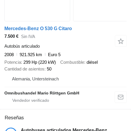
Mercedes-Benz O 530 G Citaro
7.500 €
Sin IVA
Autobús articulado
2008
921.925 km
Euro 5
Potencia
299 Hp (220 kW)
Combustible
diésel
Cantidad de asientos
50
Alemania, Untersteinach
Omnibushandel Mario Röttgen GmbH
Reseñas
Autobuses articulados Mercedes-Benz