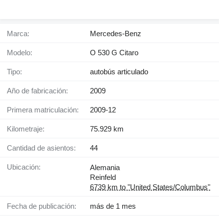
Marca:
Mercedes-Benz
Modelo:
O 530 G Citaro
Tipo:
autobús articulado
Año de fabricación:
2009
Primera matriculación:
2009-12
Kilometraje:
75.929 km
Cantidad de asientos:
44
Ubicación:
Alemania
Reinfeld
6739 km to "United States/Columbus"
Fecha de publicación:
más de 1 mes