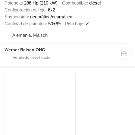
Potencia
286 Hp (210 kW)
Combustible
diésel
Configuración del eje
6x2
Suspensión
neumática/neumática
Cantidad de asientos
50+99
Piso bajo
✓
Alemania, Malsch
Werner Reisen OHG