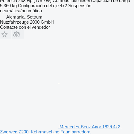
Potencia
238 Hp (175 kW)
Combustible
diésel
Capacidad de carga
5.360 kg
Configuración del eje
4x2
Suspensión
neumática/neumática
Alemania, Sottrum
Nutzfahrzeuge 2000 GmbH
Contacte con el vendedor
Mercedes-Benz Axor 1829 4x2,
Zweiweg Z200, Kehrmaschine Faun barredora