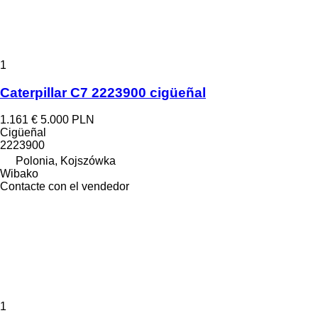
1
Caterpillar C7 2223900 cigüeñal
1.161 €
5.000 PLN
Cigüeñal
2223900
Polonia, Kojszówka
Wibako
Contacte con el vendedor
1