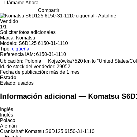
Llámame Ahora
Compartir
Vendido
1/1
Solicitar fotos adicionales
Marca:
Komatsu
Modelo:
S6D125 6150-31-1110
Tipo:
cigüeñal
Referencia IAM:
6150-31-1110
Ubicación:
Polonia
Kojszówka
7520 km to "United States/C
Id. de stock del vendedor:
29052
Fecha de publicación:
más de 1 mes
Estado
Estado:
usados
Información adicional — Komatsu S6D1
Inglés
Inglés
Polaco
Alemán
Crankshaft Komatsu S6D125 6150-31-1110
Escribir