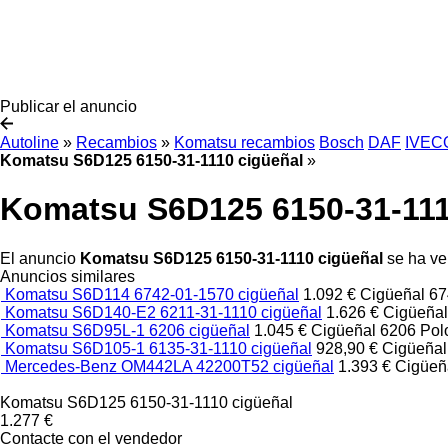
Publicar el anuncio
Autoline
»
Recambios
»
Komatsu recambios
Bosch
DAF
IVEC
Komatsu S6D125 6150-31-1110 cigüeñal
»
Komatsu S6D125 6150-31-111
El anuncio
Komatsu S6D125 6150-31-1110 cigüeñal
se ha ve
Anuncios similares
Komatsu S6D114 6742-01-1570 cigüeñal
1.092 €
Cigüeñal
67
Komatsu S6D140-E2 6211-31-1110 cigüeñal
1.626 €
Cigüeña
Komatsu S6D95L-1 6206 cigüeñal
1.045 €
Cigüeñal
6206
Pol
Komatsu S6D105-1 6135-31-1110 cigüeñal
928,90 €
Cigüeña
Mercedes-Benz OM442LA 42200T52 cigüeñal
1.393 €
Cigüeñ
Komatsu S6D125 6150-31-1110 cigüeñal
1.277 €
Contacte con el vendedor