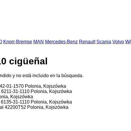
O
Knorr-Bremse
MAN
Mercedes-Benz
Renault
Scania
Volvo
W
0 cigüeñal
ndido y no está incluido en la búsqueda.
42-01-1570
Polonia, Kojszówka
l
6211-31-1110
Polonia, Kojszówka
onia, Kojszówka
l
6135-31-1110
Polonia, Kojszówka
al
42200T52
Polonia, Kojszówka