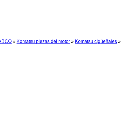
ABCO
»
Komatsu piezas del motor
»
Komatsu cigüeñales
»