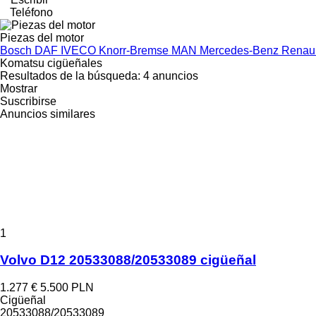
Teléfono
Piezas del motor
Bosch
DAF
IVECO
Knorr-Bremse
MAN
Mercedes-Benz
Renau
Komatsu cigüeñales
Resultados de la búsqueda:
4 anuncios
Mostrar
Suscribirse
Anuncios similares
1
Volvo D12 20533088/20533089 cigüeñal
1.277 €
5.500 PLN
Cigüeñal
20533088/20533089