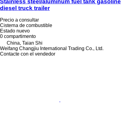
Stainless steel/aluminum fuel tank gasoline
diesel truck trailer
Precio a consultar
Cisterna de combustible
Estado
nuevo
0 compartimento
China, Taian Shi
Weifang Changjiu International Trading Co., Ltd.
Contacte con el vendedor