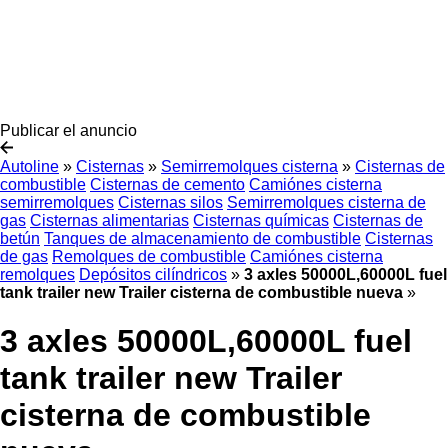
Publicar el anuncio
Autoline
»
Cisternas
»
Semirremolques cisterna
»
Cisternas de
combustible
Cisternas de cemento
Camiónes cisterna
semirremolques
Cisternas silos
Semirremolques cisterna de
gas
Cisternas alimentarias
Cisternas químicas
Cisternas de
betún
Tanques de almacenamiento de combustible
Cisternas
de gas
Remolques de combustible
Camiónes cisterna
remolques
Depósitos cilíndricos
»
3 axles 50000L,60000L fuel
tank trailer new Trailer cisterna de combustible nueva
»
3 axles 50000L,60000L fuel
tank trailer new Trailer
cisterna de combustible