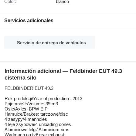
Color:
blanco
Servicios adicionales
Servicio de entrega de vehículos
Información adicional — Feldbinder EUT 49.3
cisterna silo
FELDBINDER EUT 49.3
Rok produkcji/Year of production : 2013
Pojemność/Volume: 39 m3
Osie/Axles: BPW E P
Hamulce/Brakes: tarczowe/disc
4 zasypy/4 manholes
4 leje zsypowe/4 unloading cones
Aluminiowe felgi/ Aluminium rims
Wydmuch na tył/ rear exhaust