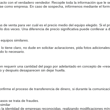
tacto con el verdadero vendedor. Recopile toda la información que le s
arse como empresa. En caso de sospecha, infórmenos mediante el form
de venta para ver cuál es el precio medio del equipo elegido. Si el pr
o dos veces. Una diferencia de precio significativa puede conllevar a 
equipos similares.
tiene claro, no dude en solicitar aclaraciones, pida fotos adicional
do lo necesario.
en requerir una cantidad del pago por adelantado en concepto de «res
o y después desaparecen sin dejar huella.
firme el proceso de transferencia de dinero, si durante la comunicaci
casos se trata de fraudes.
similar
s la identidad de empresas reconocidas, realizando modificaciones mí