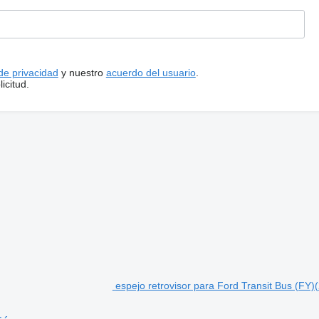
 de privacidad
y nuestro
acuerdo del usuario
.
icitud.
espejo retrovisor para Ford Transit Bus (FY