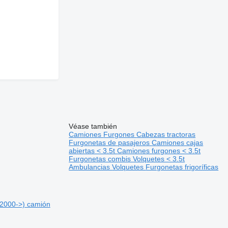
Véase también
Camiones
Furgones
Cabezas tractoras
Furgonetas de pasajeros
Camiones cajas
abiertas < 3.5t
Camiones furgones < 3.5t
Furgonetas combis
Volquetes < 3.5t
Ambulancias
Volquetes
Furgonetas frigoríficas
)(2000->) camión