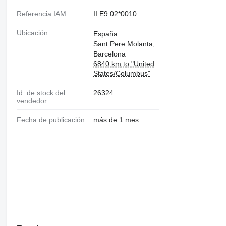
Referencia IAM:
II E9 02*0010
Ubicación:
España
Sant Pere Molanta,
Barcelona
6840 km to "United
States/Columbus"
Id. de stock del
26324
vendedor:
Fecha de publicación:
más de 1 mes