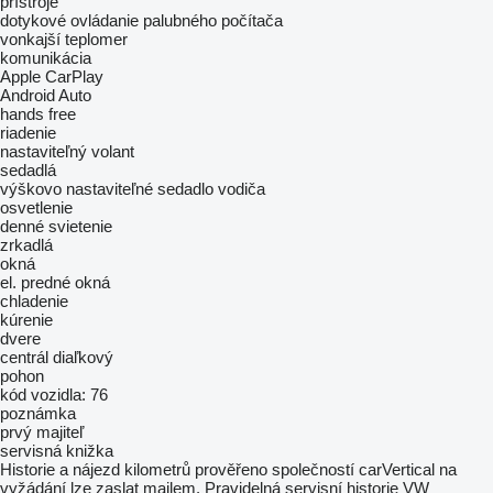
prístroje
dotykové ovládanie palubného počítača
vonkajší teplomer
komunikácia
Apple CarPlay
Android Auto
hands free
riadenie
nastaviteľný volant
sedadlá
výškovo nastaviteľné sedadlo vodiča
osvetlenie
denné svietenie
zrkadlá
okná
el. predné okná
chladenie
kúrenie
dvere
centrál diaľkový
pohon
kód vozidla: 76
poznámka
prvý majiteľ
servisná knižka
Historie a nájezd kilometrů prověřeno společností carVertical na
vyžádání lze zaslat mailem. Pravidelná servisní historie VW