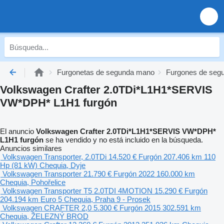
Furgonetas de segunda mano
Furgones de seg
Volkswagen Crafter 2.0TDi*L1H1*SERVIS
VW*DPH* L1H1 furgón
El anuncio
Volkswagen Crafter 2.0TDi*L1H1*SERVIS VW*DPH*
L1H1 furgón
se ha vendido y no está incluido en la búsqueda.
Anuncios similares
Volkswagen Transporter, 2.0TDi
14.520 €
Furgón
207.406 km
110
Hp (81 kW)
Chequia, Dyje
Volkswagen Transporter
21.790 €
Furgón
2022
160.000 km
Chequia, Pohořelice
Volkswagen Transporter T5 2.0TDI 4MOTION
15.290 €
Furgón
204.194 km
Euro 5
Chequia, Praha 9 - Prosek
Volkswagen CRAFTER 2,0
5.300 €
Furgón
2015
302.591 km
Chequia, ŽELEZNÝ BROD