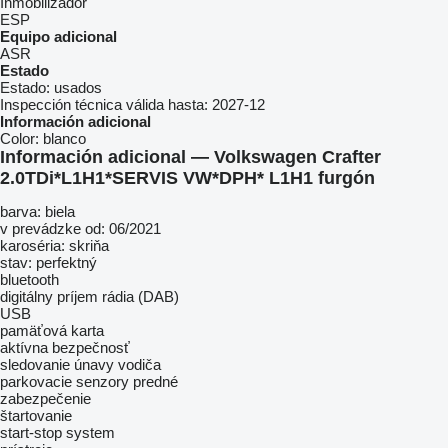
Inmobilizador
ESP
Equipo adicional
ASR
Estado
Estado:
usados
Inspección técnica válida hasta:
2027-12
Información adicional
Color:
blanco
Información adicional — Volkswagen Crafter
2.0TDi*L1H1*SERVIS VW*DPH* L1H1 furgón
barva: biela
v prevádzke od: 06/2021
karoséria: skriňa
stav: perfektný
bluetooth
digitálny príjem rádia (DAB)
USB
pamäťová karta
aktívna bezpečnosť
sledovanie únavy vodiča
parkovacie senzory predné
zabezpečenie
štartovanie
start-stop system