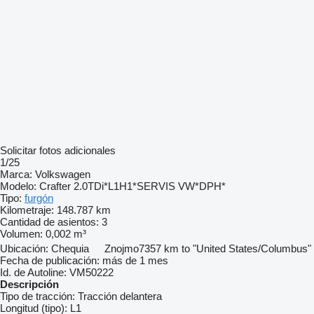
Solicitar fotos adicionales
1/25
Marca:
Volkswagen
Modelo:
Crafter 2.0TDi*L1H1*SERVIS VW*DPH*
Tipo:
furgón
Kilometraje:
148.787 km
Cantidad de asientos:
3
Volumen:
0,002 m³
Ubicación:
Chequia
Znojmo
7357 km to "United States/Columbus"
Fecha de publicación:
más de 1 mes
Id. de Autoline:
VM50222
Descripción
Tipo de tracción:
Tracción delantera
Longitud (tipo):
L1