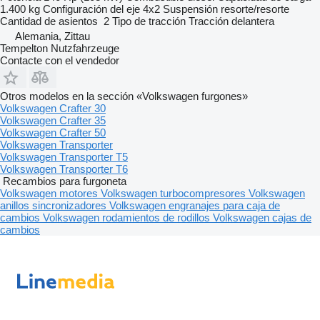
1.400 kg
Configuración del eje
4x2
Suspensión
resorte/resorte
Cantidad de asientos
2
Tipo de tracción
Tracción delantera
Alemania, Zittau
Tempelton Nutzfahrzeuge
Contacte con el vendedor
Otros modelos en la sección «Volkswagen furgones»
Volkswagen Crafter 30
Volkswagen Crafter 35
Volkswagen Crafter 50
Volkswagen Transporter
Volkswagen Transporter T5
Volkswagen Transporter T6
Recambios para furgoneta
Volkswagen motores
Volkswagen turbocompresores
Volkswagen
anillos sincronizadores
Volkswagen engranajes para caja de
cambios
Volkswagen rodamientos de rodillos
Volkswagen cajas de
cambios