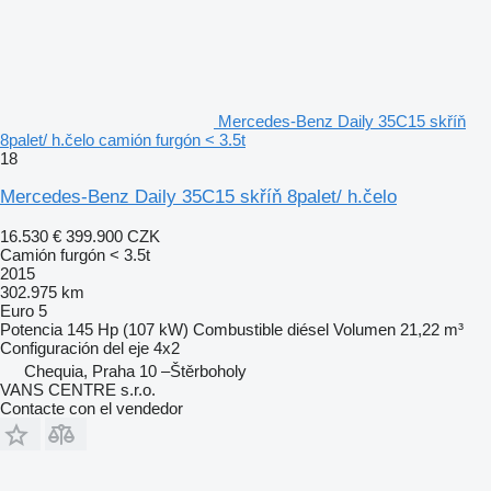
Mercedes-Benz Daily 35C15 skříň
8palet/ h.čelo camión furgón < 3.5t
18
Mercedes-Benz Daily 35C15 skříň 8palet/ h.čelo
16.530 €
399.900 CZK
Camión furgón < 3.5t
2015
302.975 km
Euro 5
Potencia
145 Hp (107 kW)
Combustible
diésel
Volumen
21,22 m³
Configuración del eje
4x2
Chequia, Praha 10 –Štěrboholy
VANS CENTRE s.r.o.
Contacte con el vendedor