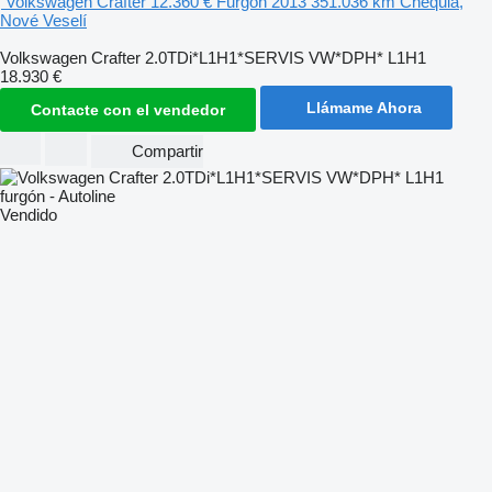
Volkswagen Crafter
12.360 €
Furgón
2013
351.036 km
Chequia,
Nové Veselí
Volkswagen Crafter 2.0TDi*L1H1*SERVIS VW*DPH* L1H1
18.930 €
Llámame Ahora
Contacte con el vendedor
Compartir
Vendido