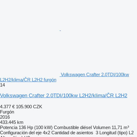
Volkswagen Crafter 2.0TDI/100kw
L2H2/klima/ČR L2H2 furgón
14
Volkswagen Crafter 2.0TDI/100kw L2H2/klima/ČR L2H2
4.377 €
105.900 CZK
Furgón
2016
433.445 km
Potencia
136 Hp (100 kW)
Combustible
diésel
Volumen
11,71 m³
Configuración del eje
4x2
Cantidad de asientos
3
Longitud (tipo)
L2