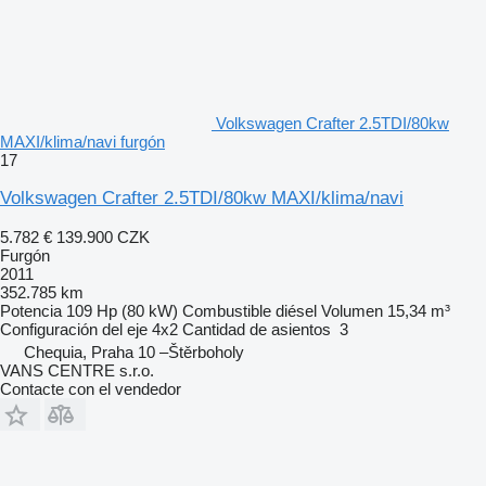
Volkswagen Crafter 2.5TDI/80kw
MAXI/klima/navi furgón
17
Volkswagen Crafter 2.5TDI/80kw MAXI/klima/navi
5.782 €
139.900 CZK
Furgón
2011
352.785 km
Potencia
109 Hp (80 kW)
Combustible
diésel
Volumen
15,34 m³
Configuración del eje
4x2
Cantidad de asientos
3
Chequia, Praha 10 –Štěrboholy
VANS CENTRE s.r.o.
Contacte con el vendedor