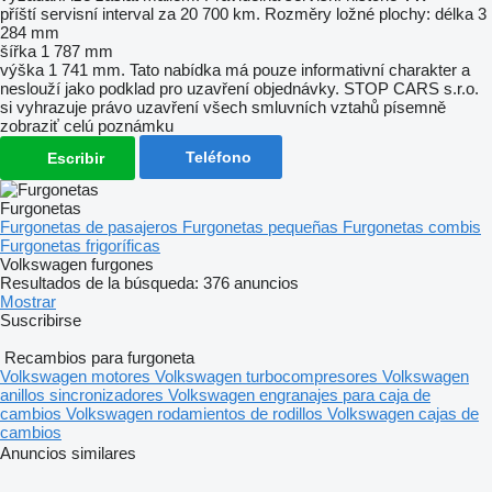
příští servisní interval za 20 700 km. Rozměry ložné plochy: délka 3
284 mm
šířka 1 787 mm
výška 1 741 mm. Tato nabídka má pouze informativní charakter a
neslouží jako podklad pro uzavření objednávky. STOP CARS s.r.o.
si vyhrazuje právo uzavření všech smluvních vztahů písemně
zobraziť celú poznámku
Teléfono
Escribir
Furgonetas
Furgonetas de pasajeros
Furgonetas pequeñas
Furgonetas combis
Furgonetas frigoríficas
Volkswagen furgones
Resultados de la búsqueda:
376 anuncios
Mostrar
Suscribirse
Recambios para furgoneta
Volkswagen motores
Volkswagen turbocompresores
Volkswagen
anillos sincronizadores
Volkswagen engranajes para caja de
cambios
Volkswagen rodamientos de rodillos
Volkswagen cajas de
cambios
Anuncios similares