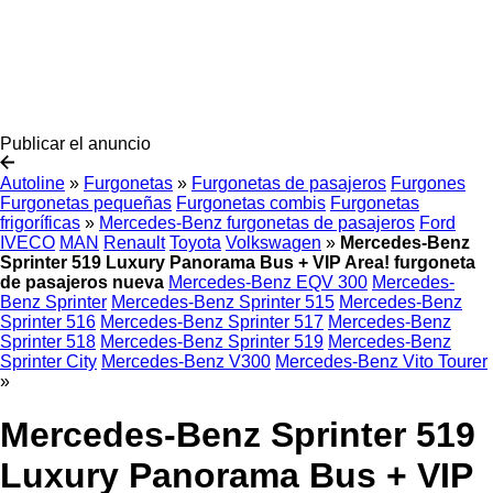
Publicar el anuncio
Autoline
»
Furgonetas
»
Furgonetas de pasajeros
Furgones
Furgonetas pequeñas
Furgonetas combis
Furgonetas
frigoríficas
»
Mercedes-Benz furgonetas de pasajeros
Ford
IVECO
MAN
Renault
Toyota
Volkswagen
»
Mercedes-Benz
Sprinter 519 Luxury Panorama Bus + VIP Area! furgoneta
de pasajeros nueva
Mercedes-Benz EQV 300
Mercedes-
Benz Sprinter
Mercedes-Benz Sprinter 515
Mercedes-Benz
Sprinter 516
Mercedes-Benz Sprinter 517
Mercedes-Benz
Sprinter 518
Mercedes-Benz Sprinter 519
Mercedes-Benz
Sprinter City
Mercedes-Benz V300
Mercedes-Benz Vito Tourer
»
Mercedes-Benz Sprinter 519
Luxury Panorama Bus + VIP