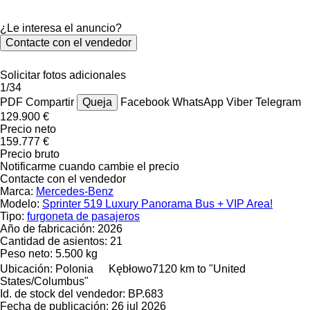
¿Le interesa el anuncio?
Contacte con el vendedor
Solicitar fotos adicionales
1/34
PDF
Compartir
Queja
Facebook
WhatsApp
Viber
Telegram
129.900 €
Precio neto
159.777 €
Precio bruto
Notificarme cuando cambie el precio
Contacte con el vendedor
Marca:
Mercedes-Benz
Modelo:
Sprinter 519 Luxury Panorama Bus + VIP Area!
Tipo:
furgoneta de pasajeros
Año de fabricación:
2026
Cantidad de asientos:
21
Peso neto:
5.500 kg
Ubicación:
Polonia
Kębłowo
7120 km to "United
States/Columbus"
Id. de stock del vendedor:
BP.683
Fecha de publicación:
26 jul 2026