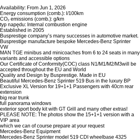
Availability: From Jun 1, 2026
Energy consumption (comb.): l/100km
CO₂ emissions (comb.): g/km
typ napędu: Internal combustion engine
Established in 2005
Busprestige company’s many successes in automotive market.
Busprestige manufacture bespoke Mercedes-Benz Sprinter
VW
MAN TGE minibus and minicoaches from 6 to 24 seats in many
variants and accessible options
Our Certificate of Conformity(COC) class N1/M1/M2/M3will be
accepted throughout the EU and World
Quality and Design by Busprestige. Made in EU
Beautiful Mercedes-Benz Sprinter 519 Bus in the luxury BP
Exclusive XL Version for 19+1+1 Passengers with 40cm rear
extension
big rear trunk
full panorama windows
exterior sport body kit with GT Grill and many other extras!
PLEASE NOTE: The photos show the 15+1+1 version with a
VIP area
which we can of course prepare at your request
Mercedes-Benz Equipment
Mercedes-Benz Sprinter model 519 CDI wheelbase 4325