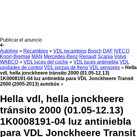
Publicar el anuncio
Autoline
»
Recambios
»
VDL recambios
Bosch
DAF
IVECO
Knorr-Bremse
MAN
Mercedes-Benz
Renault
Scania
Volvo
WABCO
»
VDL luces del coche
»
VDL luces antiniebla
VDL
unidades de control
VDL pinzas de freno
VDL sensores
»
Hella
vdl, hella jonckheere tránsito 2000 (01.05-12.13)
1K0008191-04 luz antiniebla para VDL Jonckheere Transit
2000 (2005-2013) autobús
»
Hella vdl, hella jonckheere
tránsito 2000 (01.05-12.13)
1K0008191-04 luz antiniebla
para VDL Jonckheere Transit