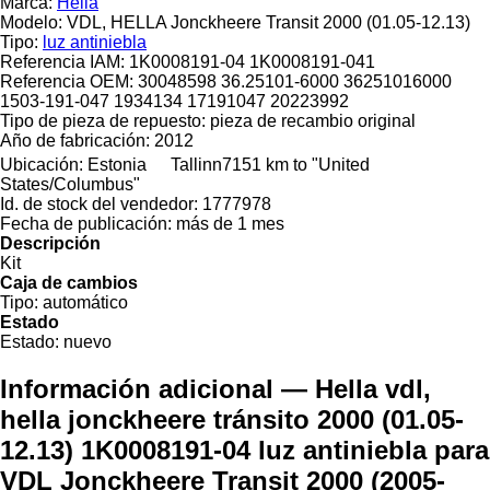
Marca:
Hella
Modelo:
VDL, HELLA Jonckheere Transit 2000 (01.05-12.13)
Tipo:
luz antiniebla
Referencia IAM:
1K0008191-04 1K0008191-041
Referencia OEM:
30048598 36.25101-6000 36251016000
1503-191-047 1934134 17191047 20223992
Tipo de pieza de repuesto:
pieza de recambio original
Año de fabricación:
2012
Ubicación:
Estonia
Tallinn
7151 km to "United
States/Columbus"
Id. de stock del vendedor:
1777978
Fecha de publicación:
más de 1 mes
Descripción
Kit
Caja de cambios
Tipo:
automático
Estado
Estado:
nuevo
Información adicional — Hella vdl,
hella jonckheere tránsito 2000 (01.05-
12.13) 1K0008191-04 luz antiniebla para
VDL Jonckheere Transit 2000 (2005-