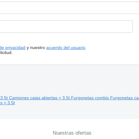
 de privacidad
y nuestro
acuerdo del usuario
.
icitud.
 3.5t
Camiones cajas abiertas < 3.5t
Furgonetas combis
Furgonetas c
s < 3.5t
Nuestras ofertas