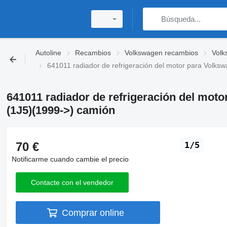
Autoline
Recambios
Volkswagen recambios
Volk
641011 radiador de refrigeración del motor para Volksw
641011 radiador de refrigeración del moto
(1J5)(1999->) camión
70 €
1/5
Notificarme cuando cambie el precio
Contacte con el vendedor
Comprar online