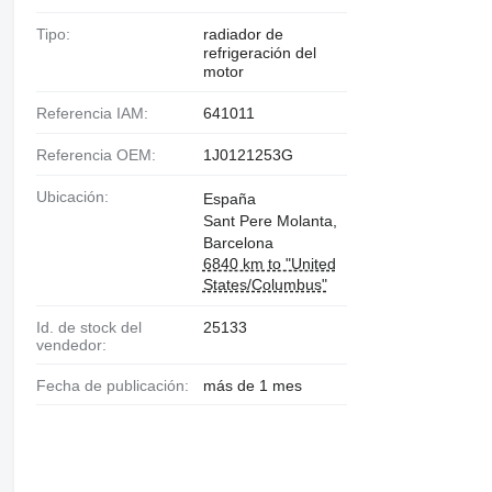
Tipo:
radiador de
refrigeración del
motor
Referencia IAM:
641011
Referencia OEM:
1J0121253G
Ubicación:
España
Sant Pere Molanta,
Barcelona
6840 km to "United
States/Columbus"
Id. de stock del
25133
vendedor:
Fecha de publicación:
más de 1 mes