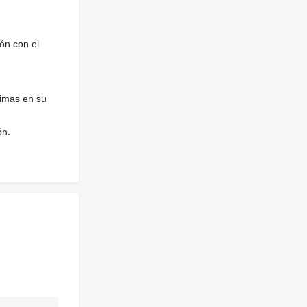
ón con el
nimas en su
ón.