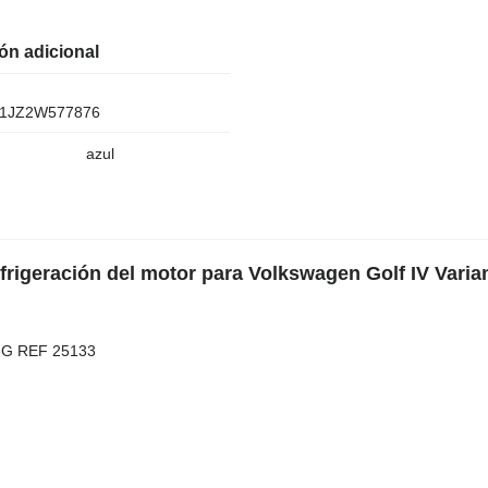
ón adicional
1JZ2W577876
azul
frigeración del motor para Volkswagen Golf IV Varian
G REF 25133