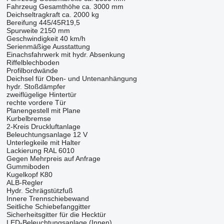
Fahrzeug Gesamthöhe ca. 3000 mm
Deichseltragkraft ca. 2000 kg
Bereifung 445/45R19,5
Spurweite 2150 mm
Geschwindigkeit 40 km/h
Serienmäßige Ausstattung
Einachsfahrwerk mit hydr. Absenkung
Riffelblechboden
Profilbordwände
Deichsel für Oben- und Untenanhängung
hydr. Stoßdämpfer
zweiflügelige Hintertür
rechte vordere Tür
Planengestell mit Plane
Kurbelbremse
2-Kreis Druckluftanlage
Beleuchtungsanlage 12 V
Unterlegkeile mit Halter
Lackierung RAL 6010
Gegen Mehrpreis auf Anfrage
Gummiboden
Kugelkopf K80
ALB-Regler
Hydr. Schrägstützfuß
Innere Trennschiebewand
Seitliche Schiebefanggitter
Sicherheitsgitter für die Hecktür
LED-Beleuchtungsanlage (Innen)