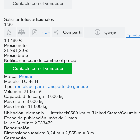
Contacte con el vendedor
Solicitar fotos adicionales
1/30
PDF
Compartir
Queja
Faceb
18.480 €
Precio neto
21.991,20 €
Precio bruto
Notificarme cuando cambie el precio
Contacte con el vendedor
Marca:
Pronar
Modelo:
TO 46 H
Tipo:
remolque para transporte de ganado
Volumen:
21,56 m³
Capacidad de carga:
8.000 kg
Peso neto:
3.000 kg
Peso bruto:
11.000 kg
Ubicación:
Alemania
Itterbeck
6589 km to "United States/Columbu
Fecha de publicación:
más de 1 mes
Id. de Autoline:
XP33479
Descripción
Dimensiones totales:
8,24 m × 2,555 m × 3 m
Carrocería