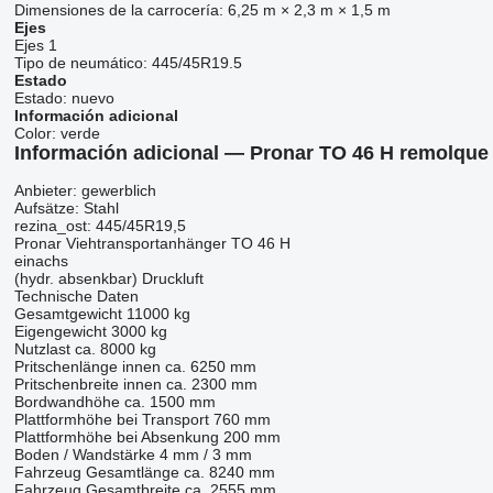
Dimensiones de la carrocería:
6,25 m × 2,3 m × 1,5 m
Ejes
Ejes
1
Tipo de neumático:
445/45R19.5
Estado
Estado:
nuevo
Información adicional
Color:
verde
Información adicional — Pronar TO 46 H remolque
Anbieter: gewerblich
Aufsätze: Stahl
rezina_ost: 445/45R19,5
Pronar Viehtransportanhänger TO 46 H
einachs
(hydr. absenkbar) Druckluft
Technische Daten
Gesamtgewicht 11000 kg
Eigengewicht 3000 kg
Nutzlast ca. 8000 kg
Pritschenlänge innen ca. 6250 mm
Pritschenbreite innen ca. 2300 mm
Bordwandhöhe ca. 1500 mm
Plattformhöhe bei Transport 760 mm
Plattformhöhe bei Absenkung 200 mm
Boden / Wandstärke 4 mm / 3 mm
Fahrzeug Gesamtlänge ca. 8240 mm
Fahrzeug Gesamtbreite ca. 2555 mm