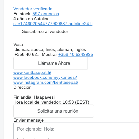
Vendedor verificado
En stock:
597 anuncios
4
años en Autoline
site1746020544777900837.autoline24.fi
Suscribirse al vendedor
Vesa
Idiomas:
sueco, finés, alemán, inglés
+358 40 62...
Mostrar
+358 40 6249995
Llámame Ahora
www.kenttasepat.fi/
www.facebook.com/myykoneesi/
www.instagram.com/kenttasepat/
Dirección
Finlandia, Haapavesi
Hora local del vendedor: 10:53 (EEST)
Solicitar una reunión
Enviar mensaje