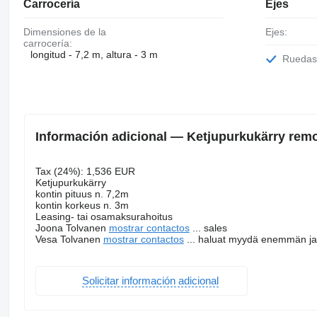
Carrocería
Ejes
Dimensiones de la
Ejes:
carrocería:
longitud - 7,2 m, altura - 3 m
Rueda
Información adicional — Ketjupurkukärry remo
Tax (24%): 1,536 EUR
Ketjupurkukärry
kontin pituus n. 7,2m
kontin korkeus n. 3m
Leasing- tai osamaksurahoitus
Joona Tolvanen
mostrar contactos
... sales
Vesa Tolvanen
mostrar contactos
... haluat myydä enemmän ja
Solicitar información adicional