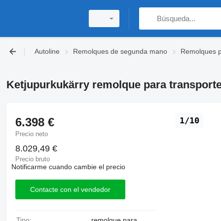
Autoline
Remolques de segunda mano
Remolques p
Ketjupurkukärry remolque para transport
6.398 €
1/10
Precio neto
8.029,49 €
Precio bruto
Notificarme cuando cambie el precio
Contacte con el vendedor
Tipo:
remolque para