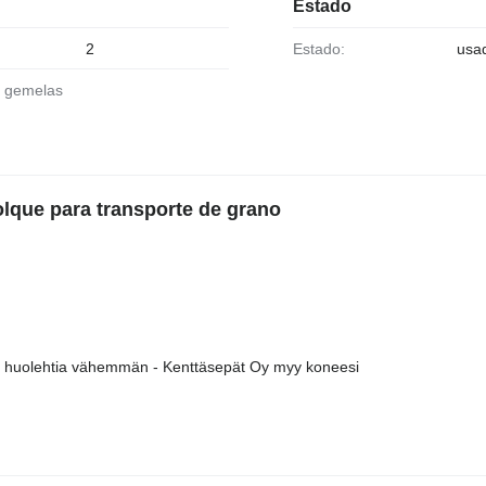
Estado
2
Estado:
usa
s gemelas
lque para transporte de grano
 huolehtia vähemmän - Kenttäsepät Oy myy koneesi