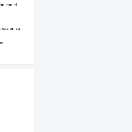
ón con el
nimas en su
ón.