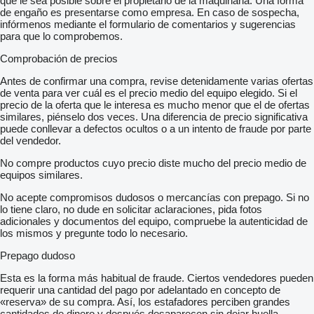
que le sea posible sobre el propietario de la maquinaria. Una forma
de engaño es presentarse como empresa. En caso de sospecha,
infórmenos mediante el formulario de comentarios y sugerencias
para que lo comprobemos.
Comprobación de precios
Antes de confirmar una compra, revise detenidamente varias ofertas
de venta para ver cuál es el precio medio del equipo elegido. Si el
precio de la oferta que le interesa es mucho menor que el de ofertas
similares, piénselo dos veces. Una diferencia de precio significativa
puede conllevar a defectos ocultos o a un intento de fraude por parte
del vendedor.
No compre productos cuyo precio diste mucho del precio medio de
equipos similares.
No acepte compromisos dudosos o mercancías con prepago. Si no
lo tiene claro, no dude en solicitar aclaraciones, pida fotos
adicionales y documentos del equipo, compruebe la autenticidad de
los mismos y pregunte todo lo necesario.
Prepago dudoso
Esta es la forma más habitual de fraude. Ciertos vendedores pueden
requerir una cantidad del pago por adelantado en concepto de
«reserva» de su compra. Así, los estafadores perciben grandes
cantidades de dinero y después desaparecen sin dejar huella.