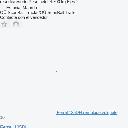
resorte/resorte
Peso neto
4.700 kg
Ejes
2
Estonia, Maardu
OÜ ScanBalt Trucks/OÜ ScanBalt Trailer
Contacte con el vendedor
Ferrel 135DH remolque volquete
16
Ferrel 135DH