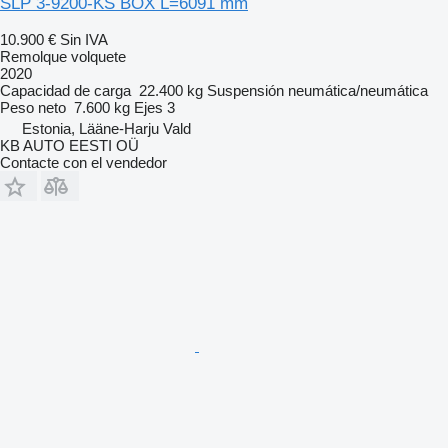
SLP 3-9200-KS BOX L=6091 mm
10.900 €
Sin IVA
Remolque volquete
2020
Capacidad de carga
22.400 kg
Suspensión
neumática/neumática
Peso neto
7.600 kg
Ejes
3
Estonia, Lääne-Harju Vald
KB AUTO EESTI OÜ
Contacte con el vendedor