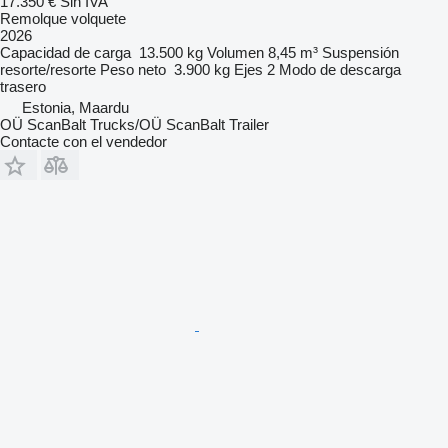
17.350 €
Sin IVA
Remolque volquete
2026
Capacidad de carga
13.500 kg
Volumen
8,45 m³
Suspensión
resorte/resorte
Peso neto
3.900 kg
Ejes
2
Modo de descarga
trasero
Estonia, Maardu
OÜ ScanBalt Trucks/OÜ ScanBalt Trailer
Contacte con el vendedor