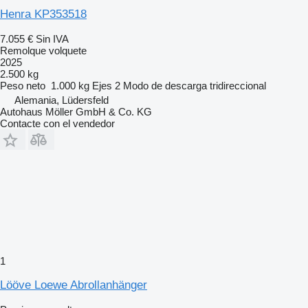
Henra KP353518
7.055 €
Sin IVA
Remolque volquete
2025
2.500 kg
Peso neto
1.000 kg
Ejes
2
Modo de descarga
tridireccional
Alemania, Lüdersfeld
Autohaus Möller GmbH & Co. KG
Contacte con el vendedor
1
Lööve Loewe Abrollanhänger