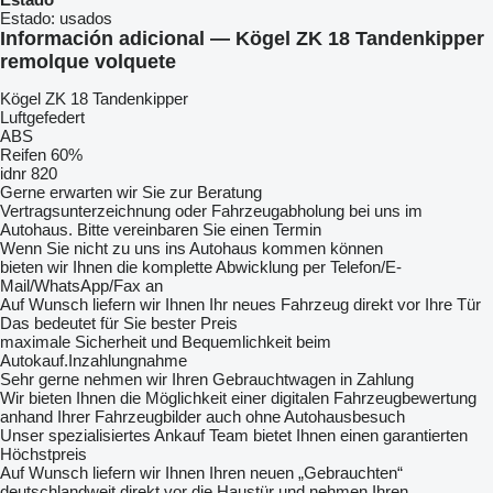
Estado:
usados
Información adicional — Kögel ZK 18 Tandenkipper
remolque volquete
Kögel ZK 18 Tandenkipper
Luftgefedert
ABS
Reifen 60%
idnr 820
Gerne erwarten wir Sie zur Beratung
Vertragsunterzeichnung oder Fahrzeugabholung bei uns im
Autohaus. Bitte vereinbaren Sie einen Termin
Wenn Sie nicht zu uns ins Autohaus kommen können
bieten wir Ihnen die komplette Abwicklung per Telefon/E-
Mail/WhatsApp/Fax an
Auf Wunsch liefern wir Ihnen Ihr neues Fahrzeug direkt vor Ihre Tür
Das bedeutet für Sie bester Preis
maximale Sicherheit und Bequemlichkeit beim
Autokauf.Inzahlungnahme
Sehr gerne nehmen wir Ihren Gebrauchtwagen in Zahlung
Wir bieten Ihnen die Möglichkeit einer digitalen Fahrzeugbewertung
anhand Ihrer Fahrzeugbilder auch ohne Autohausbesuch
Unser spezialisiertes Ankauf Team bietet Ihnen einen garantierten
Höchstpreis
Auf Wunsch liefern wir Ihnen Ihren neuen „Gebrauchten“
deutschlandweit direkt vor die Haustür und nehmen Ihren