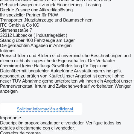
Gebrauchtwagen mit zurück.Finanzierung - Leasing
Direkte Zusage und Altkreditablösung
Ihr spezieller Partner für PKW
Transporter ,Nutzfahrzeuge und Baumaschinen
ITC Gmbh & Co KG
Siemensstaße:7
32312 Lübbecke ( Industriegebiet )
Ständig über 400 Fahrzeuge am Lager
Die gemachten Angaben in Anzeigen
Internet
Preisschildern und Bildern sind unverbindliche Beschreibungen und
dienen nicht als zugesicherte Eigenschaften. Der Verkäufer
übernimmt keine Haftung/ Gewährleistung für Tipp- und
Datenübermittlungsfehler. Aufgeführte Ausstattungen sind ggfs.
gesondert zu prüfen von Käufer.Unser Angebot ist generell ohne
neuer TÜV Abnahme gerne unterbreiten wir ihnen ein Angebot unser
Partnerwerkstatt. Irrtum und Zwischenverkauf vorbehalten.Weniger
anzeigen
Solicitar información adicional
Importante
Descripción proporcionada por el vendedor. Verifique todos los
detalles directamente con el vendedor.
Consejos de compra