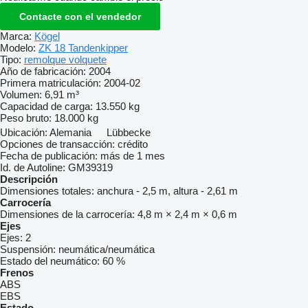
Contacte con el vendedor
Marca:
Kögel
Modelo:
ZK 18 Tandenkipper
Tipo:
remolque volquete
Año de fabricación:
2004
Primera matriculación:
2004-02
Volumen:
6,91 m³
Capacidad de carga:
13.550 kg
Peso bruto:
18.000 kg
Ubicación:
Alemania
Lübbecke
Opciones de transacción:
crédito
Fecha de publicación:
más de 1 mes
Id. de Autoline:
GM39319
Descripción
Dimensiones totales:
anchura - 2,5 m, altura - 2,61 m
Carrocería
Dimensiones de la carrocería:
4,8 m × 2,4 m × 0,6 m
Ejes
Ejes:
2
Suspensión:
neumática/neumática
Estado del neumático:
60 %
Frenos
ABS
EBS
Estado