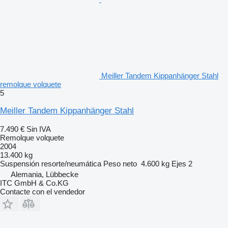
Meiller Tandem Kippanhänger Stahl
remolque volquete
5
Meiller Tandem Kippanhänger Stahl
7.490 €
Sin IVA
Remolque volquete
2004
13.400 kg
Suspensión
resorte/neumática
Peso neto
4.600 kg
Ejes
2
Alemania, Lübbecke
ITC GmbH & Co.KG
Contacte con el vendedor