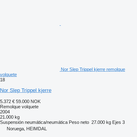
Nor Slep Trippel kjerre remolque
volquete
18
Nor Slep Trippel kjerre
5.372 €
59.000 NOK
Remolque volquete
2004
21.000 kg
Suspensión
neumática/neumática
Peso neto
27.000 kg
Ejes
3
Noruega, HEIMDAL