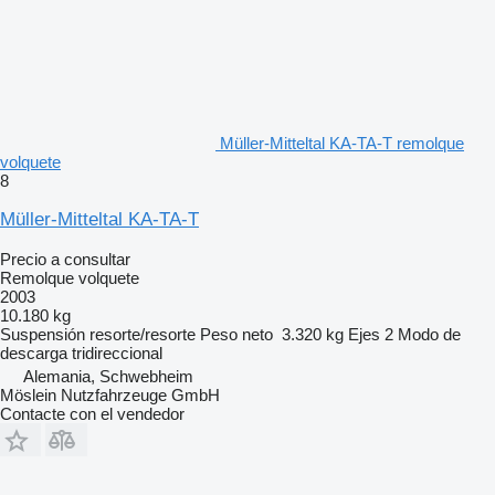
Müller-Mitteltal KA-TA-T remolque
volquete
8
Müller-Mitteltal KA-TA-T
Precio a consultar
Remolque volquete
2003
10.180 kg
Suspensión
resorte/resorte
Peso neto
3.320 kg
Ejes
2
Modo de
descarga
tridireccional
Alemania, Schwebheim
Möslein Nutzfahrzeuge GmbH
Contacte con el vendedor