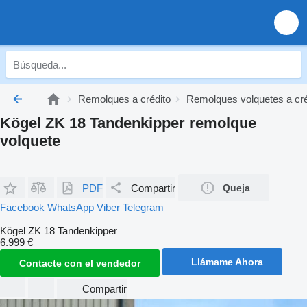
Remolques a crédito
Remolques volquetes a cré
Kögel ZK 18 Tandenkipper remolque
volquete
PDF
Compartir
Queja
Facebook
WhatsApp
Viber
Telegram
Kögel ZK 18 Tandenkipper
6.999 €
Llámame Ahora
Contacte con el vendedor
Compartir