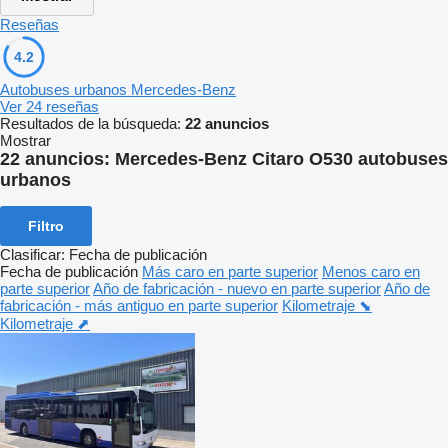
Reseñas
4.2
Autobuses urbanos Mercedes-Benz
Ver 24 reseñas
Resultados de la búsqueda:
22 anuncios
Mostrar
22 anuncios:
Mercedes-Benz Citaro O530 autobuses
urbanos
Filtro
Clasificar
:
Fecha de publicación
Fecha de publicación
Más caro en parte superior
Menos caro en
parte superior
Año de fabricación - nuevo en parte superior
Año de
fabricación - más antiguo en parte superior
Kilometraje ⬊
Kilometraje ⬈