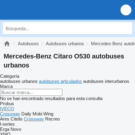
Autobuses
Autobuses urbanos
Mercedes-Benz autob
Mercedes-Benz Citaro O530 autobuses
urbanos
Categoría
autobuses urbanos
autobuses articulados
autobuses interurbanos
Marca
No se han encontrado resultados para esta consulta
Probus
IVECO
Crossway
Daily
Mobi
Wing
Ares
Citelis
Crossway
Recreo
I-series
Erga
Novo
XMQ