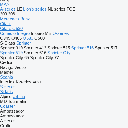
MAN
A-series
LE
Lion's series
NL series
TGE
203
206
Mercedes-Benz
Citaro
Citaro O530
Conecto
Integro
Intouro
MB
O-series
O345
O405
O530
O560
S-Class
Sprinter
Sprinter 319
Sprinter 413
Sprinter 515
Sprinter 516
Sprinter 517
Sprinter 519
Sprinter 616
Sprinter City
Sprinter City 65
Sprinter City 77
Civilian
Navigo
Vectio
Master
Scania
Interlink
K-series
Vest
S-series
Solaris
Alpino
Urbino
MD
Tourmalin
Coaster
Ambassador
Ambassador
A-series
Crafter