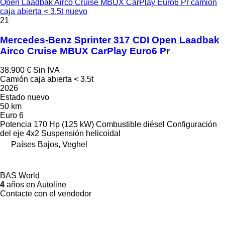
Open Laadbak Airco Cruise MBUX CarPlay Euro6 Pr camión
caja abierta < 3.5t nuevo
21
Mercedes-Benz Sprinter 317 CDI Open Laadbak
Airco Cruise MBUX CarPlay Euro6 Pr
38.900 €
Sin IVA
Camión caja abierta < 3.5t
2026
Estado
nuevo
50 km
Euro 6
Potencia
170 Hp (125 kW)
Combustible
diésel
Configuración
del eje
4x2
Suspensión
helicoidal
Países Bajos, Veghel
BAS World
4
años en Autoline
Contacte con el vendedor