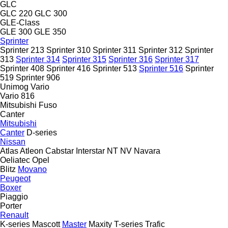
GLC
GLC 220
GLC 300
GLE-Class
GLE 300
GLE 350
Sprinter
Sprinter 213
Sprinter 310
Sprinter 311
Sprinter 312
Sprinter
313
Sprinter 314
Sprinter 315
Sprinter 316
Sprinter 317
Sprinter 408
Sprinter 416
Sprinter 513
Sprinter 516
Sprinter
519
Sprinter 906
Unimog
Vario
Vario 816
Mitsubishi Fuso
Canter
Mitsubishi
Canter
D-series
Nissan
Atlas
Atleon
Cabstar
Interstar
NT
NV
Navara
Oeliatec
Opel
Blitz
Movano
Peugeot
Boxer
Piaggio
Porter
Renault
K-series
Mascott
Master
Maxity
T-series
Trafic