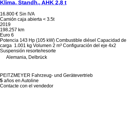
Klima, Standh., AHK 2,8 t
16.800 €
Sin IVA
Camión caja abierta < 3.5t
2019
198.257 km
Euro 6
Potencia
143 Hp (105 kW)
Combustible
diésel
Capacidad de
carga
1.001 kg
Volumen
2 m³
Configuración del eje
4x2
Suspensión
resorte/resorte
Alemania, Delbrück
PEITZMEYER Fahrzeug- und Gerätevertrieb
5
años en Autoline
Contacte con el vendedor