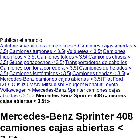
Publicar el anuncio
Autoline
»
Vehículos comerciales
»
Camiones cajas abiertas <
3.5t
Camiones furgones < 3.5t
Volquetes < 3.5t
Camiones
frigoríficos < 3.5t
Camiones toldos < 3.5t
Camiones chasis <
3.5t
Grúas portacoches < 3.5t
Transportadores de caballos
Camiones con lona corredera < 3.5t
Camiones de helados <
3.5t
Camiones isotérmicos < 3.5t
Camiones tiendas < 3.5t
»
Mercedes-Benz camiones cajas abiertas < 3.5t
Fiat
Ford
IVECO
Isuzu
MAN
Mitsubishi
Peugeot
Renault
Toyota
Volkswagen
»
Mercedes-Benz Sprinter camiones cajas
abiertas < 3.5t
»
Mercedes-Benz Sprinter 408 camiones
cajas abiertas < 3.5t
»
Mercedes-Benz Sprinter 408
camiones cajas abiertas <